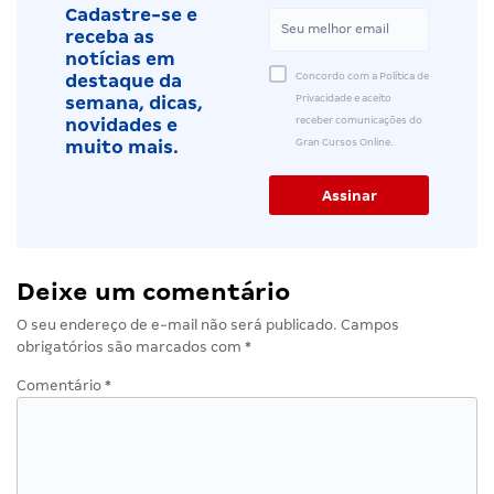
Cadastre-se e
receba as
notícias em
Concordo com a Política de
destaque da
Privacidade e aceito
semana, dicas,
receber comunicações do
novidades e
Gran Cursos Online.
muito mais.
Deixe um comentário
O seu endereço de e-mail não será publicado.
Campos
obrigatórios são marcados com
*
Comentário
*