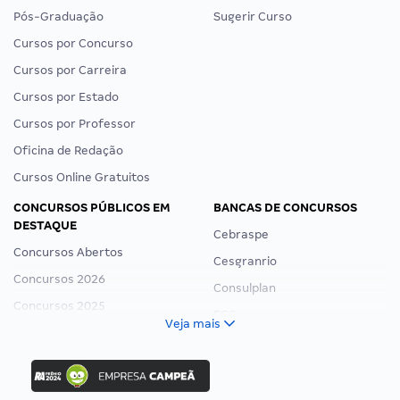
Pós-Graduação
Sugerir Curso
Cursos por Concurso
Cursos por Carreira
Cursos por Estado
Cursos por Professor
Oficina de Redação
Cursos Online Gratuitos
CONCURSOS PÚBLICOS EM
BANCAS DE CONCURSOS
DESTAQUE
Cebraspe
Concursos Abertos
Cesgranrio
Concursos 2026
Consulplan
Concursos 2025
FCC
Veja mais
Concurso Nacional Unificado
FGV
Concurso Ibama
Idecan
Concurso MPU
Selecon