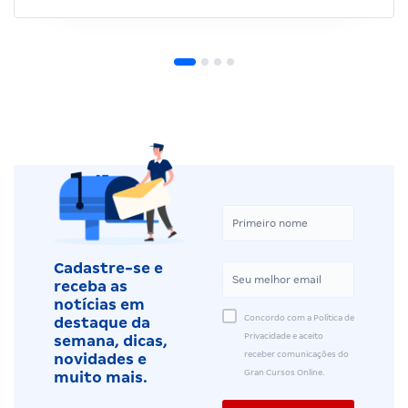
Cadastre-se e
receba as
notícias em
Concordo com a Política de
destaque da
Privacidade e aceito
semana, dicas,
receber comunicações do
novidades e
Gran Cursos Online.
muito mais.