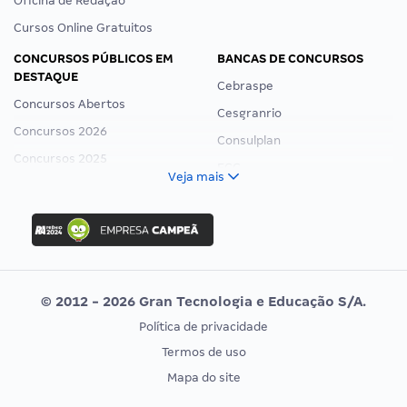
Oficina de Redação
Cursos Online Gratuitos
CONCURSOS PÚBLICOS EM
BANCAS DE CONCURSOS
DESTAQUE
Cebraspe
Concursos Abertos
Cesgranrio
Concursos 2026
Consulplan
Concursos 2025
FCC
Veja mais
Concurso Nacional Unificado
FGV
Concurso Ibama
Idecan
Concurso MPU
Selecon
Editais publicados
Uniase
© 2012 - 2026 Gran Tecnologia e Educação S/A.
Vunesp
Política de privacidade
CONCURSOS POR PROFISSÃO
EXAME DE ORDEM
Termos de uso
Concursos Administrativos
OAB
Mapa do site
Concursos Educação
Prova OAB