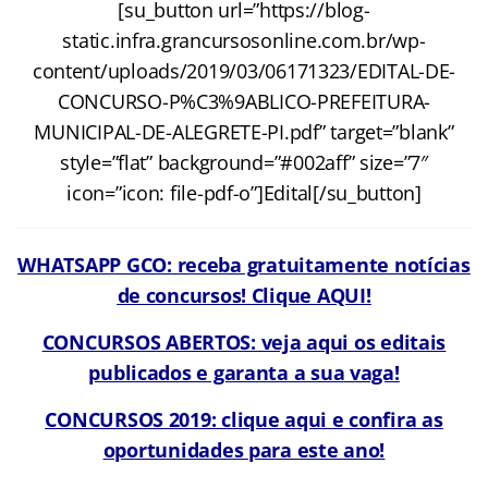
[su_button url=”https://blog-
static.infra.grancursosonline.com.br/wp-
content/uploads/2019/03/06171323/EDITAL-DE-
CONCURSO-P%C3%9ABLICO-PREFEITURA-
MUNICIPAL-DE-ALEGRETE-PI.pdf” target=”blank”
style=”flat” background=”#002aff” size=”7″
icon=”icon: file-pdf-o”]Edital[/su_button]
WHATSAPP GCO: receba gratuitamente notícias
de concursos! Clique AQUI!
CONCURSOS ABERTOS: veja aqui os editais
publicados e garanta a sua vaga!
CONCURSOS 2019: clique aqui e confira as
oportunidades para este ano!