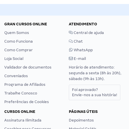
GRAN CURSOS ONLINE
ATENDIMENTO
Quem Somos
Central de ajuda
Como Funciona
Chat
Como Comprar
WhatsApp
Loja Social
E-mail
Validador de documentos
Horário de atendimento:
segunda a sexta (8h às 20h),
Conveniados
sábado (9h às 13h).
Programa de Afiliados
Foi aprovado?
Trabalhe Conosco
Envie-nos a sua história!
Preferências de Cookies
CURSOS ONLINE
PÁGINAS ÚTEIS
Assinatura Ilimitada
Depoimentos
Coaching para Concursos
Material Grátis