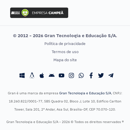
FGV
Concurso Ibama
Idecan
Concurso MPU
Selecon
Editais publicados
Uniase
© 2012 - 2026 Gran Tecnologia e Educação S/A.
Vunesp
Política de privacidade
CONCURSOS POR PROFISSÃO
EXAME DE ORDEM
Termos de uso
Concursos Administrativos
OAB
Mapa do site
Concursos Educação
Prova OAB
Concursos Fiscais
Calendário OAB
Concursos Jurídicos
Questões OAB
Concursos Militares
Recursos OAB
Gran é uma marca da empresa
Gran Tecnologia e Educação S/A
, CNPJ:
Concursos Policiais
Exame de Ordem
18.260.822/0001-77, SBS Quadra 02, Bloco J, Lote 10, Edifício Carlton
Concursos Saúde
Tower, Sala 201, 2º Andar, Asa Sul, Brasília-DF, CEP 70.070-120.
Concursos Tribunais
Gran Tecnologia e Educação S/A - 2026 © Todos os direitos reservados ®
Residência Multiprofissional