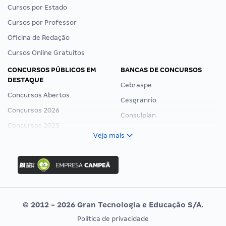
Cursos por Estado
Cursos por Professor
Oficina de Redação
Cursos Online Gratuitos
CONCURSOS PÚBLICOS EM
BANCAS DE CONCURSOS
DESTAQUE
Cebraspe
Concursos Abertos
Cesgranrio
Concursos 2026
Consulplan
Concursos 2025
FCC
Veja mais
Concurso Nacional Unificado
FGV
Concurso Ibama
Idecan
Concurso MPU
Selecon
Editais publicados
Uniase
© 2012 - 2026 Gran Tecnologia e Educação S/A.
Vunesp
Política de privacidade
CONCURSOS POR PROFISSÃO
EXAME DE ORDEM