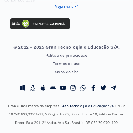
Concursos 2025
FCC
Veja mais
Concurso Nacional Unificado
FGV
Concurso Ibama
Idecan
Concurso MPU
Selecon
Editais publicados
Uniase
© 2012 - 2026 Gran Tecnologia e Educação S/A.
Vunesp
Política de privacidade
CONCURSOS POR PROFISSÃO
EXAME DE ORDEM
Termos de uso
Concursos Administrativos
OAB
Mapa do site
Concursos Educação
Prova OAB
Concursos Fiscais
Calendário OAB
Concursos Jurídicos
Questões OAB
Concursos Militares
Recursos OAB
Gran é uma marca da empresa
Gran Tecnologia e Educação S/A
, CNPJ:
Concursos Policiais
Exame de Ordem
18.260.822/0001-77, SBS Quadra 02, Bloco J, Lote 10, Edifício Carlton
Concursos Saúde
Tower, Sala 201, 2º Andar, Asa Sul, Brasília-DF, CEP 70.070-120.
Concursos Tribunais