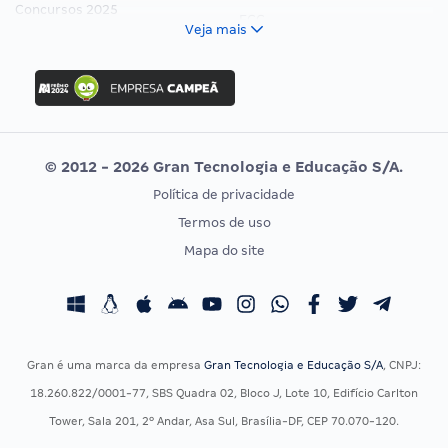
Concursos 2025
FCC
Veja mais
Concurso Nacional Unificado
FGV
Concurso Ibama
Idecan
Concurso MPU
Selecon
Editais publicados
Uniase
© 2012 - 2026 Gran Tecnologia e Educação S/A.
Vunesp
Política de privacidade
CONCURSOS POR PROFISSÃO
EXAME DE ORDEM
Termos de uso
Concursos Administrativos
OAB
Mapa do site
Concursos Educação
Prova OAB
Concursos Fiscais
Calendário OAB
Concursos Jurídicos
Questões OAB
Concursos Militares
Recursos OAB
Gran é uma marca da empresa
Gran Tecnologia e Educação S/A
, CNPJ:
Concursos Policiais
Exame de Ordem
18.260.822/0001-77, SBS Quadra 02, Bloco J, Lote 10, Edifício Carlton
Concursos Saúde
Tower, Sala 201, 2º Andar, Asa Sul, Brasília-DF, CEP 70.070-120.
Concursos Tribunais