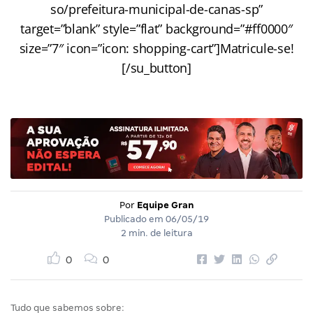
so/prefeitura-municipal-de-canas-sp”
target=”blank” style=”flat” background=”#ff0000″
size=”7″ icon=”icon: shopping-cart”]Matricule-se!
[/su_button]
Por
Equipe Gran
Publicado em
06/05/19
2 min. de leitura
0
0
Tudo que sabemos sobre: