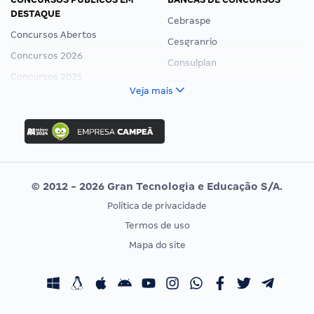
DESTAQUE
Cebraspe
Concursos Abertos
Cesgranrio
Concursos 2026
Consulplan
Concursos 2025
FCC
Veja mais
Concurso Nacional Unificado
FGV
Concurso Ibama
Idecan
Concurso MPU
Selecon
Editais publicados
Uniase
© 2012 - 2026 Gran Tecnologia e Educação S/A.
Vunesp
Política de privacidade
CONCURSOS POR PROFISSÃO
EXAME DE ORDEM
Termos de uso
Concursos Administrativos
OAB
Mapa do site
Concursos Educação
Prova OAB
Concursos Fiscais
Calendário OAB
Concursos Jurídicos
Questões OAB