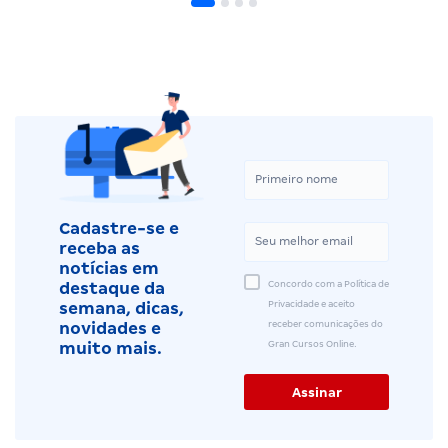
Cadastre-se e
receba as
notícias em
Concordo com a Política de
destaque da
Privacidade e aceito
semana, dicas,
receber comunicações do
novidades e
Gran Cursos Online.
muito mais.