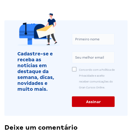
Cadastre-se e
receba as
notícias em
Concordo com a Política de
destaque da
Privacidade e aceito
semana, dicas,
receber comunicações do
novidades e
Gran Cursos Online.
muito mais.
Deixe um comentário