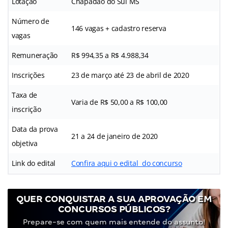
Lotação
Chapadão do Sul MS
Número de
146 vagas + cadastro reserva
vagas
Remuneração
R$ 994,35 a R$ 4.988,34
Inscrições
23 de março até 23 de abril de 2020
Taxa de
Varia de R$ 50,00 a R$ 100,00
inscrição
Data da prova
21 a 24 de janeiro de 2020
objetiva
Link do edital
Confira aqui o edital do concurso
QUER CONQUISTAR A SUA APROVAÇÃO EM
CONCURSOS PÚBLICOS?
Prepare-se com quem mais entende do assunto!