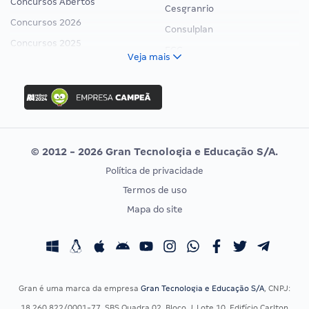
Concursos Abertos
Cesgranrio
Concursos 2026
Consulplan
Concursos 2025
FCC
Veja mais
Concurso Nacional Unificado
FGV
Concurso Ibama
Idecan
Concurso MPU
Selecon
Editais publicados
Uniase
© 2012 - 2026 Gran Tecnologia e Educação S/A.
Vunesp
Política de privacidade
CONCURSOS POR PROFISSÃO
EXAME DE ORDEM
Termos de uso
Concursos Administrativos
OAB
Mapa do site
Concursos Educação
Prova OAB
Concursos Fiscais
Calendário OAB
Concursos Jurídicos
Questões OAB
Concursos Militares
Recursos OAB
Gran é uma marca da empresa
Gran Tecnologia e Educação S/A
, CNPJ:
Concursos Policiais
Exame de Ordem
18.260.822/0001-77, SBS Quadra 02, Bloco J, Lote 10, Edifício Carlton