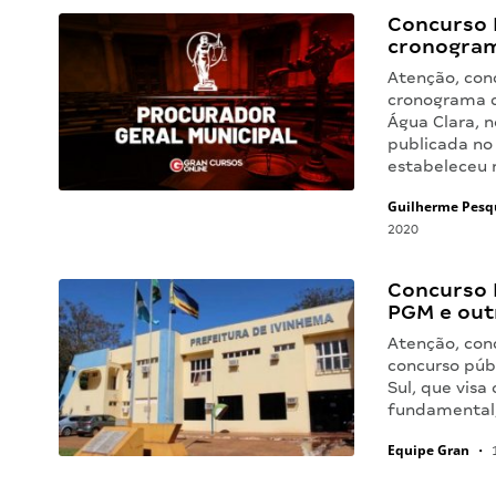
Concurso 
cronogram
Atenção, conc
cronograma d
Água Clara, 
publicada no
estabeleceu
Guilherme Pesq
2020
Concurso 
PGM e out
Atenção, conc
concurso púb
Sul, que vis
fundamental,
Equipe Gran
•
1