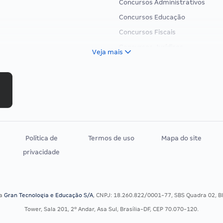
Concursos Administrativos
Concursos Educação
Concursos Fiscais
Concursos Jurídicos
Veja mais
Concursos Militares
Concursos Policiais
Concursos Saúde
Concursos Tribunais
Residência Multiprofissional
Política de
Termos de uso
Mapa do site
privacidade
sa
Gran Tecnologia e Educação S/A
, CNPJ: 18.260.822/0001-77, SBS Quadra 02, Blo
Tower, Sala 201, 2º Andar, Asa Sul, Brasília-DF, CEP 70.070-120.