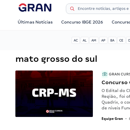
Últimas Notícias
Concurso IBGE 2026
Concurs
AC
AL
AM
AP
BA
CE
mato grosso do sul
GRAN CUR
Concurso 
O Edital do C
Região,, foi 
Quadrix, o c
de níveis Fu
Equipe Gran
•
8