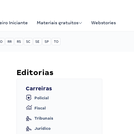
iro Iniciante
Materiais gratuitos
Webstories
O
RR
RS
SC
SE
SP
TO
Editorias
Carreiras
Policial
Fiscal
Tribunais
Jurídico