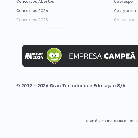
Concursos Abertos
Cebraspe
Concursos 2026
Cesgranrio
Concursos 2025
Consulplan
Concurso Nacional Unificado
FCC
Concurso Ibama
FGV
Concurso MPU
Idecan
Editais publicados
Selecon
Uniase
Vunesp
© 2012 - 2026 Gran Tecnologia e Educação S/A.
Gran é uma marca da empre