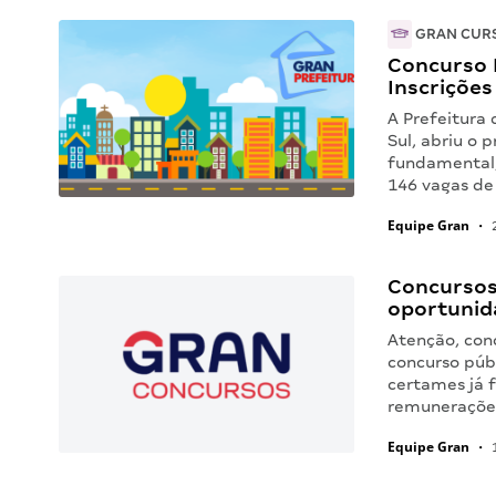
GRAN CUR
Concurso 
Inscrições
A Prefeitura
Sul, abriu o 
fundamental,
146 vagas de
Equipe Gran
•
2
Concursos
oportunid
Atenção, con
concurso públ
certames já 
remunerações
Equipe Gran
•
1