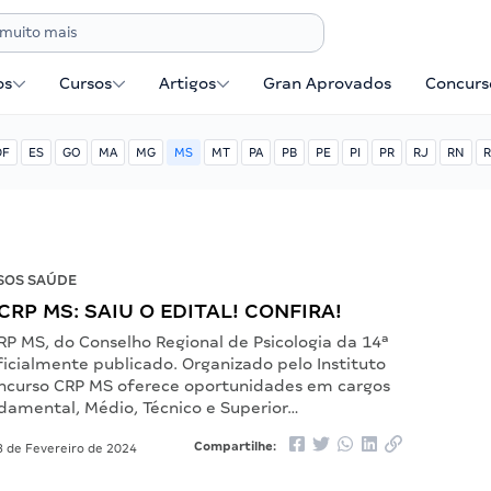
os
Cursos
Artigos
Gran Aprovados
Concurse
DF
ES
GO
MA
MG
MS
MT
PA
PB
PE
PI
PR
RJ
RN
R
SOS SAÚDE
CRP MS: SAIU O EDITAL! CONFIRA!
RP MS, do Conselho Regional de Psicologia da 14ª
oficialmente publicado. Organizado pelo Instituto
oncurso CRP MS oferece oportunidades em cargos
ndamental, Médio, Técnico e Superior…
Compartilhe:
 de Fevereiro de 2024