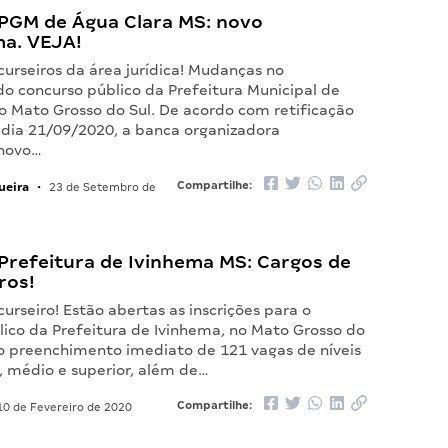
PGM de Água Clara MS: novo
a. VEJA!
urseiros da área jurídica! Mudanças no
o concurso público da Prefeitura Municipal de
no Mato Grosso do Sul. De acordo com retificação
 dia 21/09/2020, a banca organizadora
 novo…
ueira
Compartilhe:
•
23 de Setembro de
Prefeitura de Ivinhema MS: Cargos de
ros!
urseiro! Estão abertas as inscrições para o
lico da Prefeitura de Ivinhema, no Mato Grosso do
a o preenchimento imediato de 121 vagas de níveis
 médio e superior, além de…
Compartilhe:
0 de Fevereiro de 2020