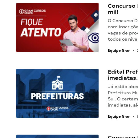
Concurso 
mil!
O Concurso D
com inscriçõe
vagas de pr
todos os níve
Equipe Gran
•
2
Edital Pre
imediatas
Já estão aber
Prefeitura M
Sul. O certa
imediatas, 
Equipe Gran
•
8
Concurso P