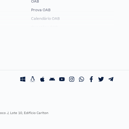
OAB
Prova OAB
Calendário OAB
Questões OAB
Recursos OAB
Exame de Ordem
co J, Lote 10, Edifício Carlton