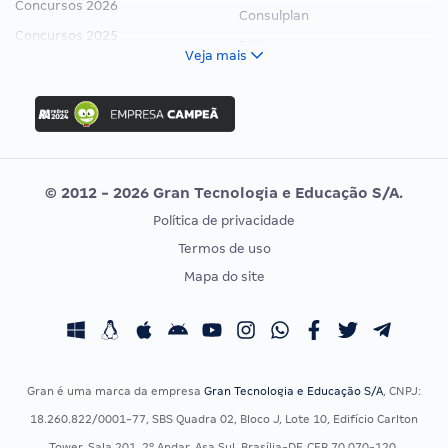
Concursos 2026
Consulplan
Concursos 2025
FCC
Veja mais
Concurso Nacional Unificado
FGV
Concurso Ibama
Idecan
Concurso MPU
Selecon
Editais publicados
Uniase
© 2012 - 2026 Gran Tecnologia e Educação S/A.
Vunesp
Política de privacidade
CONCURSOS POR PROFISSÃO
EXAME DE ORDEM
Termos de uso
Concursos Administrativos
OAB
Mapa do site
Concursos Educação
Prova OAB
Concursos Fiscais
Calendário OAB
Concursos Jurídicos
Questões OAB
Concursos Militares
Recursos OAB
Gran é uma marca da empresa
Gran Tecnologia e Educação S/A
, CNPJ:
Concursos Policiais
Exame de Ordem
18.260.822/0001-77, SBS Quadra 02, Bloco J, Lote 10, Edifício Carlton
Concursos Saúde
Tower, Sala 201, 2º Andar, Asa Sul, Brasília-DF, CEP 70.070-120.