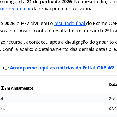
 domingo, dia
21 de junho de 2026
. No mesmo dia, tam
rito preliminar
da prova prático-profissional.
de 2026
, a FGV divulgou o
resultado final
do Exame OAB
sos interpostos contra o resultado preliminar da 2ª fas
azo recursal, aconteceu após a divulgação do gabarito 
.
Confira abaixo o detalhamento das demais datas previ
👉
Acompanhe aqui as notícias do Edital OAB 46!
Dat
a/ ⏳ Em Andamento)
al
26/0
ões
02/0