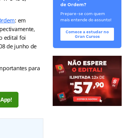
de Ordem?
Prepare-se com quem
Ordem
: em
mais entende do assunto!
spectivamente,
Comece a estudar no
edital foi
Gran Cursos
08 de junho de
importantes para
sApp!