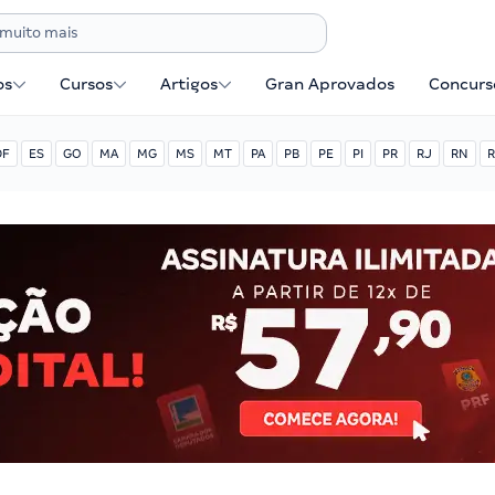
os
Cursos
Artigos
Gran Aprovados
Concurse
DF
ES
GO
MA
MG
MS
MT
PA
PB
PE
PI
PR
RJ
RN
R