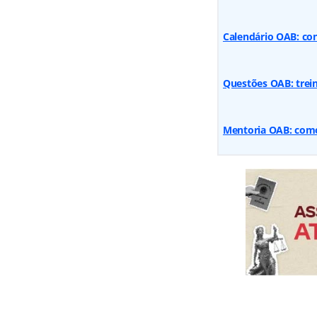
Calendário OAB: con
Questões OAB: trein
Mentoria OAB: com