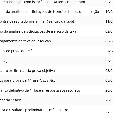
itar a inscrição com isenção da taxa (em andamento)
02/0
ar da análise de solicitações de isenção da taxa de inscrição
10/0
ontra o resultado preliminar (isenção da taxa)
11/0
vo da análise de solicitações de isenção da taxa
02/0
 pagamento da taxa de inscrição
06/0
ais de prova da 1ª fase
27/0
tiva)
03/0
rito preliminar da prova objetiva
03/0
os para prova de 1ª fase
(gabarito)
05/0
rito definitivo da 1ª fase e resposta aos recursos
20/0
ar da 1ª fase
20/0
tra o resultado preliminar da 1ª fase (erro