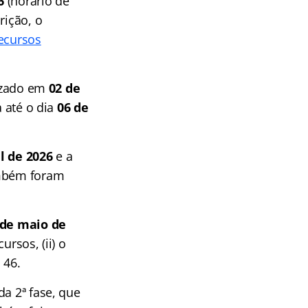
6
(horário de
rição, o
ecursos
lizado em
02 de
a até o dia
06 de
il de 2026
e a
mbém foram
 de maio de
ursos, (ii) o
 46.
da 2ª fase, que