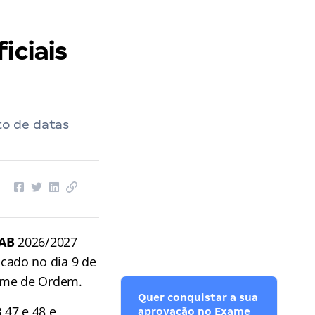
iciais
o de datas
OAB
2026/2027
cado no dia 9 de
xame de Ordem.
Quer conquistar a sua
47 e 48 e,
aprovação no Exame