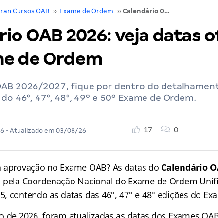
ran Cursos OAB
››
Exame de Ordem
››
Calendário OAB 2026: veja datas oficiais do Exame de Ordem
io OAB 2026: veja datas of
me de Ordem
OAB 2026/2027, fique por dentro do detalhament
 do 46°, 47°, 48°, 49º e 50º Exame de Ordem.
17
0
26
• Atualizado em
03/08/26
a aprovação no Exame OAB? As datas do
Calendário 
s pela Coordenação Nacional do Exame de Ordem Unifi
, contendo as datas das 46°, 47° e 48° edições do E
o de 2026, foram atualizadas as datas dos Exames OAB 