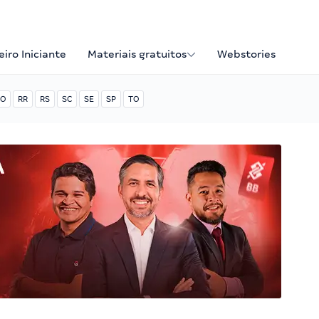
iro Iniciante
Materiais gratuitos
Webstories
O
RR
RS
SC
SE
SP
TO