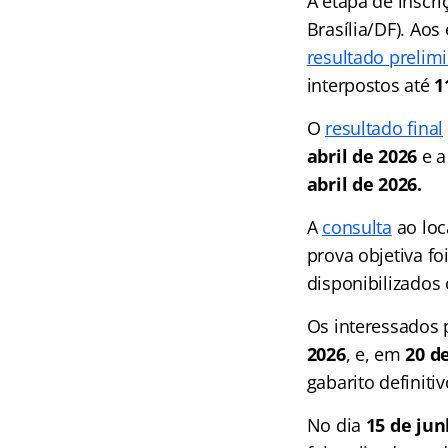
A etapa de inscri
Brasília/DF). Aos
resultado prelim
interpostos até
1
O
resultado final
abril de 2026
e a
abril de 2026.
A
consulta
ao loc
prova objetiva fo
disponibilizados
Os interessados
2026
, e, em
20 d
gabarito definitivo
No dia
15 de jun