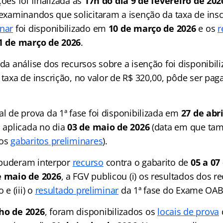
ções foi finalizada às
17h do dia 9 de fevereiro de 202
 examinandos que solicitaram a isenção da taxa de insc
inar
foi disponibilizado em
10 de março de 2026
e os
r
1 de março de 2026
.
da análise dos recursos sobre a isenção foi disponibi
 taxa de inscrição, no valor de R$ 320,00, pôde ser pag
al de prova da 1ª fase foi disponibilizada em
27 de abr
i aplicada no dia
03 de maio de 2026
(data em que ta
 os
gabaritos preliminares
).
 puderam interpor
recurso
contra o gabarito de
05 a 07
e maio de 2026
, a FGV publicou (i) os resultados dos rec
 e (iii) o
resultado preliminar
da 1ª fase do Exame OAB
ho de 2026
, foram disponibilizados os
locais de prova