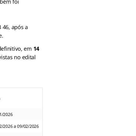
bém foi
 46, após a
e.
definitivo, em
14
stas no edital
a
1/2026
2/2026 a 09/02/2026