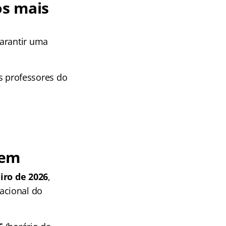
os mais
garantir uma
os professores do
dem
iro de 2026
,
acional do