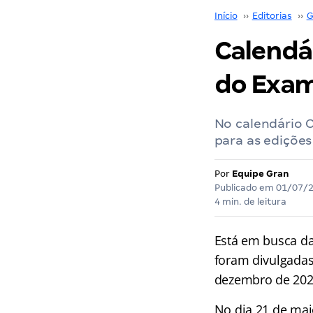
Início
››
Editorias
››
G
Calendár
do Exa
No calendário 
para as edições
Por
Equipe Gran
Publicado em
01/07/
4 min. de leitura
Está em busca d
foram divulgada
dezembro de 2025
No dia 21 de mai