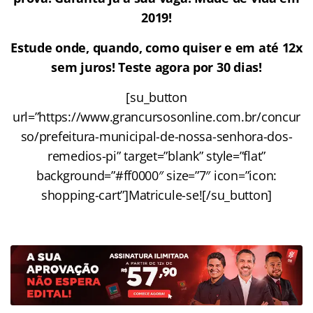
2019!
Estude onde, quando, como quiser e em até 12x
sem juros! Teste agora por 30 dias!
[su_button
url=”https://www.grancursosonline.com.br/concur
so/prefeitura-municipal-de-nossa-senhora-dos-
remedios-pi” target=”blank” style=”flat”
background=”#ff0000″ size=”7″ icon=”icon:
shopping-cart”]Matricule-se![/su_button]