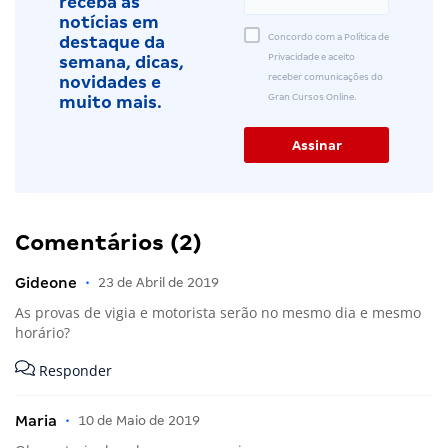
receba as
notícias em
Concordo com a Política de
destaque da
Privacidade e aceito
semana, dicas,
receber comunicações do
novidades e
Gran Cursos Online.
muito mais.
Comentários (2)
Gideone
•
23 de Abril de 2019
As provas de vigia e motorista serão no mesmo dia e mesmo
horário?
Responder
Maria
•
10 de Maio de 2019