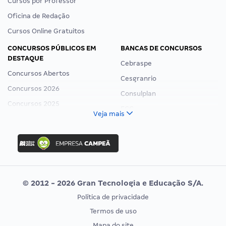
Cursos por Professor
Oficina de Redação
Cursos Online Gratuitos
CONCURSOS PÚBLICOS EM
BANCAS DE CONCURSOS
DESTAQUE
Cebraspe
Concursos Abertos
Cesgranrio
Concursos 2026
Consulplan
Concursos 2025
FCC
Veja mais
Concurso Nacional Unificado
FGV
Concurso Ibama
Idecan
Concurso MPU
Selecon
Editais publicados
Uniase
© 2012 - 2026 Gran Tecnologia e Educação S/A.
Vunesp
Política de privacidade
CONCURSOS POR PROFISSÃO
EXAME DE ORDEM
Termos de uso
Concursos Administrativos
OAB
Mapa do site