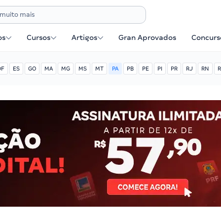
os
Cursos
Artigos
Gran Aprovados
Concurse
DF
ES
GO
MA
MG
MS
MT
PA
PB
PE
PI
PR
RJ
RN
R