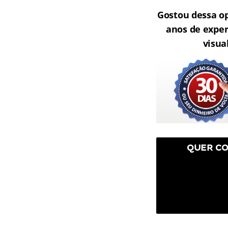
Gostou dessa o
anos de exper
visua
QUER CO