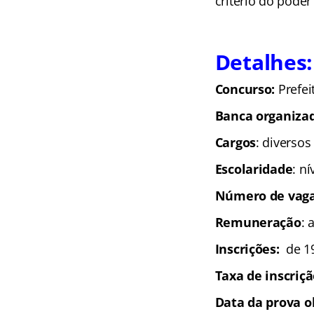
critério do poder
Detalhes:
Concurso:
Prefei
Banca organiza
Cargos
: diversos
Escolaridade
: n
Número de vag
Remuneração
: 
Inscrições
:
de 1
Taxa de inscriç
Data da prova o