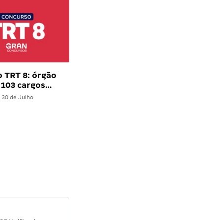
 TRT 8: órgão
 103 cargos…
30 de Julho
Diana M.