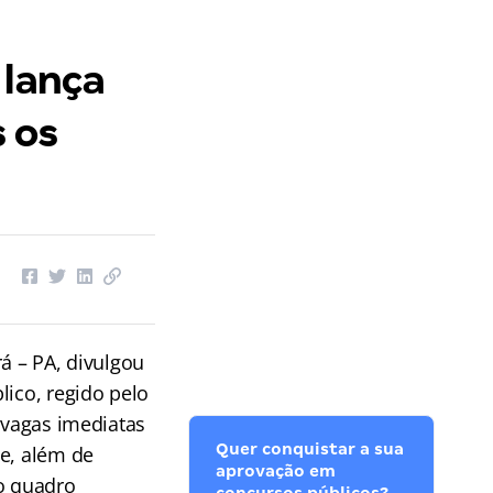
 lança
 os
á – PA, divulgou
lico, regido pelo
3 vagas imediatas
Quer conquistar a sua
de, além de
aprovação em
 o quadro