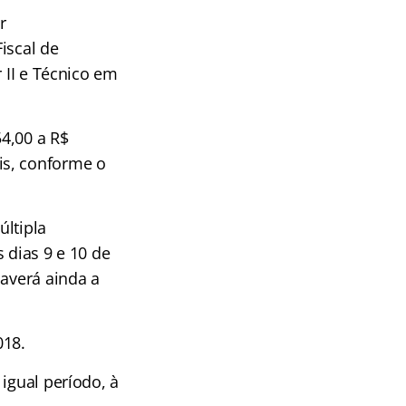
r
iscal de
 II e Técnico em
4,00 a R$
is, conforme o
últipla
s dias 9 e 10 de
haverá ainda a
018.
igual período, à