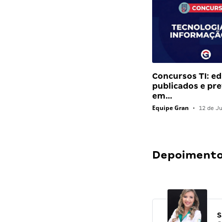
Concursos TI: ed
publicados e pre
em…
Equipe Gran
•
12 de J
Depoimentos
S