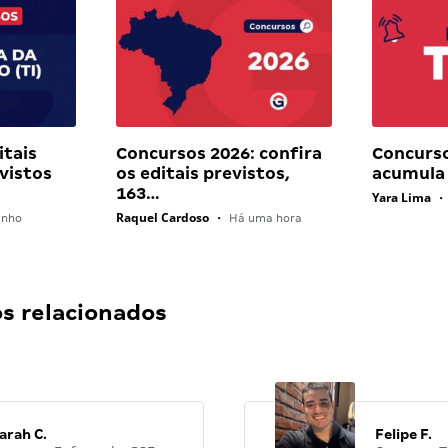
itais
Concursos 2026: confira
Concurso
vistos
os editais previstos,
acumula
163…
Yara Lima
•
Raquel Cardoso
unho
•
Há uma hora
 relacionados
arah C.
Felipe F.