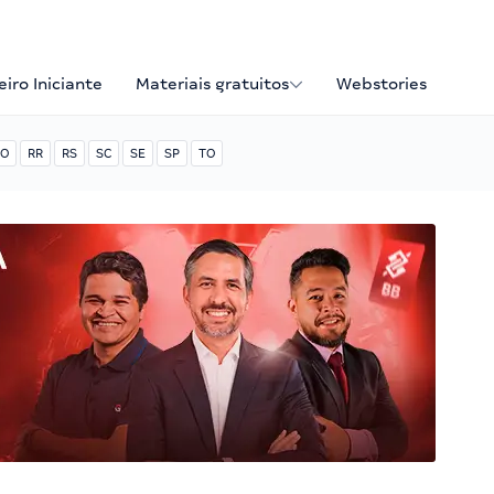
iro Iniciante
Materiais gratuitos
Webstories
O
RR
RS
SC
SE
SP
TO