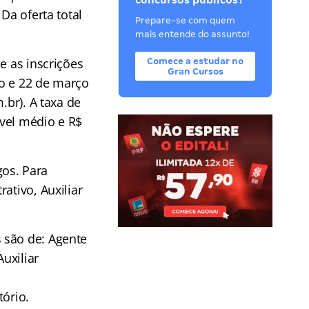
concursos públicos?
Da oferta total
Prepare-se com quem
mais entende do assunto!
e as inscrições
Comece a estudar no
Gran Cursos
ro e 22 de março
.br). A taxa de
ível médio e R$
os. Para
ativo, Auxiliar
 são de: Agente
uxiliar
e
tório.