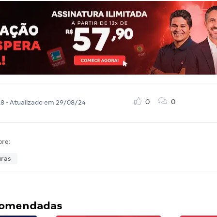
0
0
18
• Atualizado em
29/08/24
bre:
uras
ecomendadas