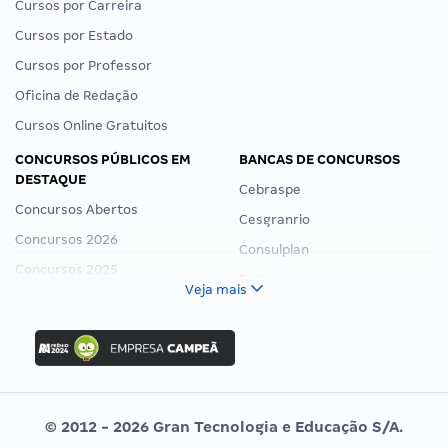
Cursos por Carreira
Cursos por Estado
Cursos por Professor
Oficina de Redação
Cursos Online Gratuitos
CONCURSOS PÚBLICOS EM
BANCAS DE CONCURSOS
DESTAQUE
Cebraspe
Concursos Abertos
Cesgranrio
Concursos 2026
Consulplan
Concursos 2025
FCC
Veja mais
Concurso Nacional Unificado
FGV
Concurso Ibama
Idecan
Concurso MPU
Selecon
Editais publicados
Uniase
© 2012 - 2026 Gran Tecnologia e Educação S/A.
Vunesp