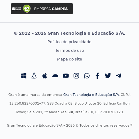
Concurso Ibama
Idecan
Concurso MPU
Selecon
Editais publicados
Uniase
© 2012 - 2026 Gran Tecnologia e Educação S/A.
Vunesp
Política de privacidade
CONCURSOS POR PROFISSÃO
EXAME DE ORDEM
Termos de uso
Concursos Administrativos
OAB
Mapa do site
Concursos Educação
Prova OAB
Concursos Fiscais
Calendário OAB
Concursos Jurídicos
Questões OAB
Concursos Militares
Recursos OAB
Gran é uma marca da empresa
Gran Tecnologia e Educação S/A
, CNPJ:
Concursos Policiais
Exame de Ordem
18.260.822/0001-77, SBS Quadra 02, Bloco J, Lote 10, Edifício Carlton
Concursos Saúde
Tower, Sala 201, 2º Andar, Asa Sul, Brasília-DF, CEP 70.070-120.
Concursos Tribunais
Gran Tecnologia e Educação S/A - 2026 © Todos os direitos reservados ®
Residência Multiprofissional