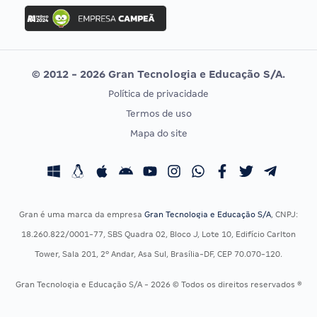
Concurso Ibama
Idecan
Concurso MPU
Selecon
Editais publicados
Uniase
© 2012 - 2026 Gran Tecnologia e Educação S/A.
Vunesp
Política de privacidade
CONCURSOS POR PROFISSÃO
EXAME DE ORDEM
Termos de uso
Concursos Administrativos
OAB
Mapa do site
Concursos Educação
Prova OAB
Concursos Fiscais
Calendário OAB
Concursos Jurídicos
Questões OAB
Concursos Militares
Recursos OAB
Gran é uma marca da empresa
Gran Tecnologia e Educação S/A
, CNPJ:
Concursos Policiais
Exame de Ordem
18.260.822/0001-77, SBS Quadra 02, Bloco J, Lote 10, Edifício Carlton
Concursos Saúde
Tower, Sala 201, 2º Andar, Asa Sul, Brasília-DF, CEP 70.070-120.
Concursos Tribunais
Gran Tecnologia e Educação S/A - 2026 © Todos os direitos reservados ®
Residência Multiprofissional