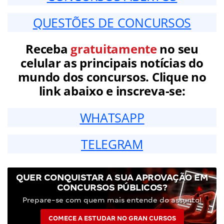
QUESTÕES DE CONCURSOS
Receba
gratuitamente
no seu
celular as principais notícias do
mundo dos concursos. Clique no
link abaixo e inscreva-se:
WHATSAPP
TELEGRAM
QUER CONQUISTAR A SUA APROVAÇÃO EM
CONCURSOS PÚBLICOS?
Prepare-se com quem mais entende do assunto!
COMECE A ESTUDAR NO GRAN CURSOS