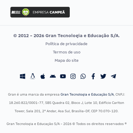
FGV
Concurso Ibama
Idecan
Concurso MPU
Selecon
Editais publicados
Uniase
© 2012 - 2026 Gran Tecnologia e Educação S/A.
Vunesp
Política de privacidade
CONCURSOS POR PROFISSÃO
EXAME DE ORDEM
Termos de uso
Concursos Administrativos
OAB
Mapa do site
Concursos Educação
Prova OAB
Concursos Fiscais
Calendário OAB
Concursos Jurídicos
Questões OAB
Concursos Militares
Recursos OAB
Gran é uma marca da empresa
Gran Tecnologia e Educação S/A
, CNPJ:
Concursos Policiais
Exame de Ordem
18.260.822/0001-77, SBS Quadra 02, Bloco J, Lote 10, Edifício Carlton
Concursos Saúde
Tower, Sala 201, 2º Andar, Asa Sul, Brasília-DF, CEP 70.070-120.
Concursos Tribunais
Gran Tecnologia e Educação S/A - 2026 © Todos os direitos reservados ®
Residência Multiprofissional