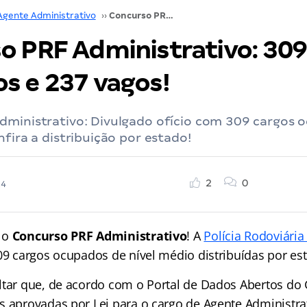
Agente Administrativo
››
Concurso PRF Administrativo: 309 cargos ocupados e 237 vagos!
o PRF Administrativo: 309
s e 237 vagos!
dministrativo: Divulgado ofício com 309 cargos 
nfira a distribuição por estado!
2
0
24
 o
Concurso PRF Administrativo
! A
Polícia Rodoviária
309 cargos ocupados de nível médio distribuídas por es
ltar que, de acordo com o Portal de Dados Abertos do 
s aprovadas por Lei para o cargo de Agente Administra