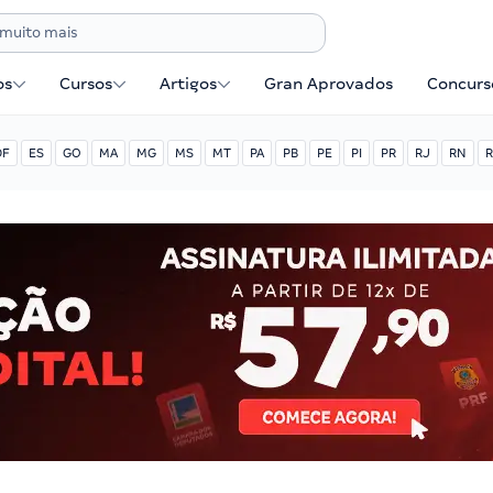
os
Cursos
Artigos
Gran Aprovados
Concurse
DF
ES
GO
MA
MG
MS
MT
PA
PB
PE
PI
PR
RJ
RN
R