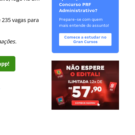
Concurso PRF
Administrativo?
e 235 vagas para
Prepare-se com quem
mais entende do assunto!
Comece a estudar no
mações.
Gran Cursos
app!
!