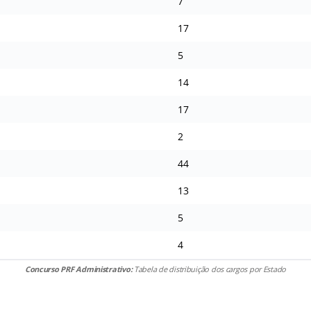
7
17
5
14
17
2
44
13
5
4
Concurso PRF Administrativo:
Tabela de distribuição dos cargos por Estado