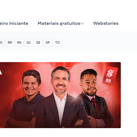
iro Iniciante
Materiais gratuitos
Webstories
O
RR
RS
SC
SE
SP
TO