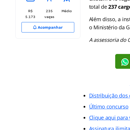
total de
237 carg
R$
235
Médio
5.173
vagas
Além disso, a in
o Ministério da 
Acompanhar
A assessoria do 
Distribuição dos
Último concurso
Clique aqui para
Assinatura ilimit