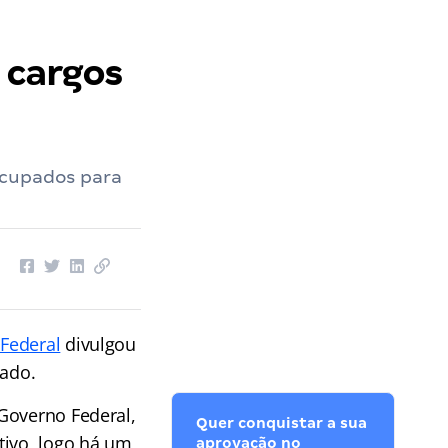
 cargos
ocupados para
 Federal
divulgou
tado.
Governo Federal,
Quer conquistar a sua
tivo, logo há um
aprovação no