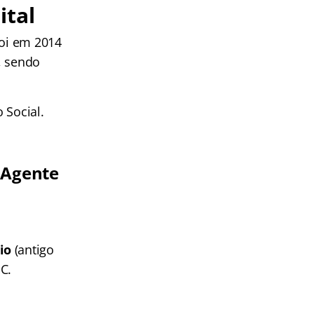
ital
foi em 2014
, sendo
 Social.
 Agente
io
(antigo
C.