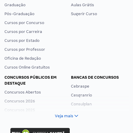
Graduação
Aulas Grátis
Pós-Graduação
Sugerir Curso
Cursos por Concurso
Cursos por Carreira
Cursos por Estado
Cursos por Professor
Oficina de Redação
Cursos Online Gratuitos
CONCURSOS PÚBLICOS EM
BANCAS DE CONCURSOS
DESTAQUE
Cebraspe
Concursos Abertos
Cesgranrio
Concursos 2026
Consulplan
Concursos 2025
FCC
Veja mais
Concurso Nacional Unificado
FGV
Concurso Ibama
Idecan