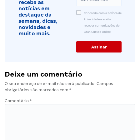
receba as
notícias em
Concordo com a Política de
destaque da
Privacidade e aceito
semana, dicas,
receber comunicações do
novidades e
Gran Cursos Online.
muito mais.
Deixe um comentário
O seu endereço de e-mail não será publicado.
Campos
obrigatórios são marcados com
*
Comentário
*