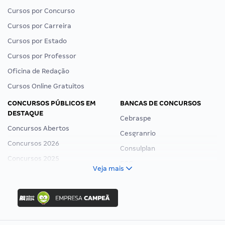
Cursos por Concurso
Cursos por Carreira
Cursos por Estado
Cursos por Professor
Oficina de Redação
Cursos Online Gratuitos
CONCURSOS PÚBLICOS EM
BANCAS DE CONCURSOS
DESTAQUE
Cebraspe
Concursos Abertos
Cesgranrio
Concursos 2026
Consulplan
Concursos 2025
FCC
Veja mais
Concurso Nacional Unificado
FGV
Concurso Ibama
Idecan
Concurso MPU
Selecon
Editais publicados
Uniase