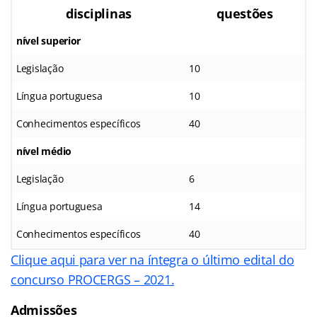
disciplinas
questões
nível superior
Legislação
10
Língua portuguesa
10
Conhecimentos específicos
40
nível médio
Legislação
6
Língua portuguesa
14
Conhecimentos específicos
40
Clique aqui para ver na íntegra o último edital do
concurso PROCERGS – 2021.
Admissões