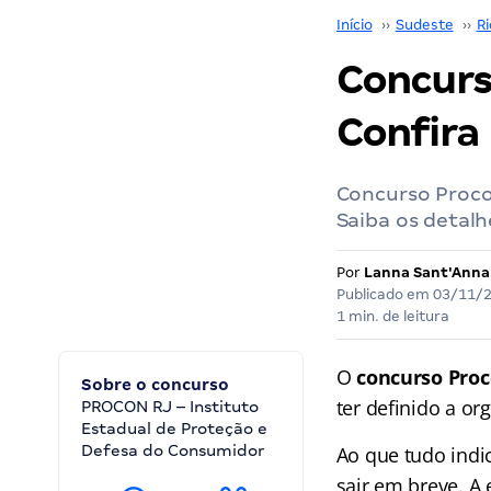
Início
››
Sudeste
››
Ri
Concurs
Confira
Concurso Procon
Saiba os detalh
Por
Lanna Sant'Anna
Publicado em
03/11/
1 min. de leitura
O
concurso Proc
Sobre o concurso
ter definido a o
PROCON RJ – Instituto
Estadual de Proteção e
Defesa do Consumidor
Ao que tudo indi
sair em breve. A 