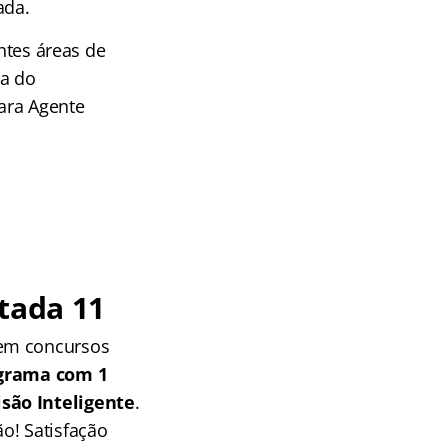
ada.
entes áreas de
sa do
ara Agente
tada 11
 em concursos
grama com 1
isão Inteligente
.
o! Satisfação