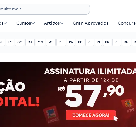
os
Cursos
Artigos
Gran Aprovados
Concurse
DF
ES
GO
MA
MG
MS
MT
PA
PB
PE
PI
PR
RJ
RN
R