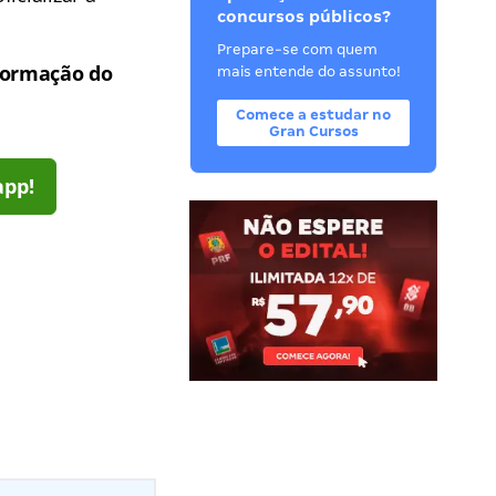
concursos públicos?
Prepare-se com quem
formação do
mais entende do assunto!
Comece a estudar no
Gran Cursos
app!