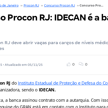
o de Janeiro
››
Procon RJ
››
Concurso Procon RJ
››
Concurso Procon RJ: IDECAN é a banca! Confira
o Procon RJ: IDECAN é a b
 RJ deve abrir vagas para cargos de níveis médio
es
0
0
25
• Atualizado em
05/11/25
on RJ
do
Instituto Estadual de Proteção e Defesa do 
rganizadora, sendo o
IDECAN.
ca, a banca assinou contrato com a autarquia. Com isso
equipe do GRAN está em contato com o Instituto para of