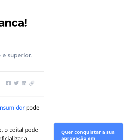
anca!
 e superior.
Consumidor
pode
, o edital pode
Quer conquistar a sua
icializar a
aprovação em