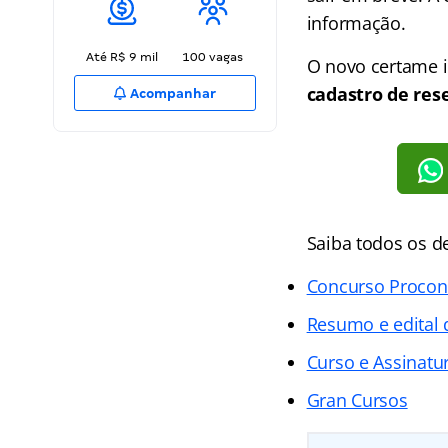
informação.
Até R$ 9 mil
100 vagas
O novo certame i
cadastro de res
Acompanhar
Saiba todos os d
Concurso Procon
Resumo e edital
Curso e Assinatur
Gran Cursos