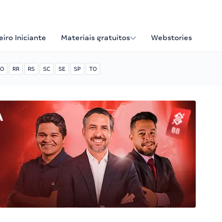
iro Iniciante
Materiais gratuitos
Webstories
O
RR
RS
SC
SE
SP
TO