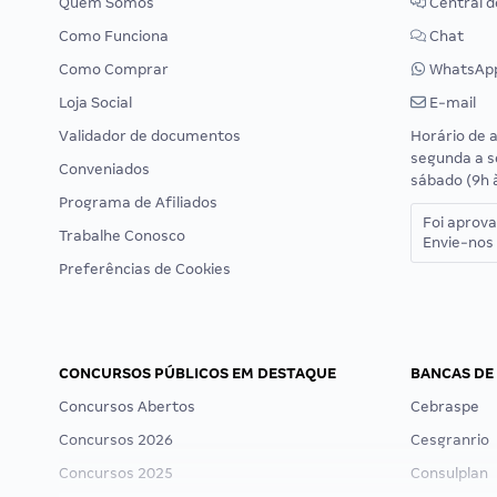
Quem Somos
Central d
Como Funciona
Chat
Como Comprar
WhatsAp
Loja Social
E-mail
Validador de documentos
Horário de 
segunda a s
Conveniados
sábado (9h 
Programa de Afiliados
Foi aprov
Trabalhe Conosco
Envie-nos 
Preferências de Cookies
CONCURSOS PÚBLICOS EM DESTAQUE
BANCAS DE
Concursos Abertos
Cebraspe
Concursos 2026
Cesgranrio
Concursos 2025
Consulplan