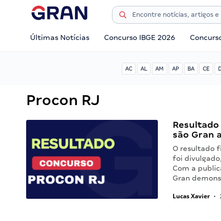
Últimas Notícias
Concurso IBGE 2026
Concurs
AC
AL
AM
AP
BA
CE
Procon RJ
Resultado
são Gran 
O resultado 
foi divulgad
Com a public
Gran demons
Lucas Xavier
•