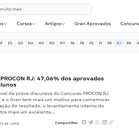
os
Cursos
Artigos
Gran Aprovados
Concurse
DF
ES
GO
MA
MG
MS
MT
PA
PB
PE
PI
PR
RJ
RN
R
 PROCON RJ: 47,06% dos aprovados
alunos
final da prova discursiva do Concurso PROCON RJ
o, e o Gran tem mais um motivo para comemorar.
ação do resultado, o levantamento interno do
tra mais um excelente…
Compartilhe:
23 de Julho