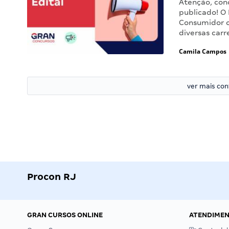
Atenção, conc
publicado! O 
Consumidor o
diversas carr
Camila Campos
ver mais co
Procon RJ
GRAN CURSOS ONLINE
ATENDIME