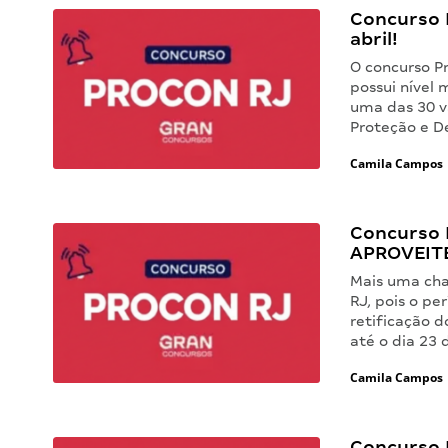
Concurso P
abril!
O concurso P
possui nível 
uma das 30 v
Proteção e D
Camila Campos
Concurso 
APROVEIT
Mais uma cha
RJ, pois o pe
retificação 
até o dia 23
Camila Campos
Concurso 