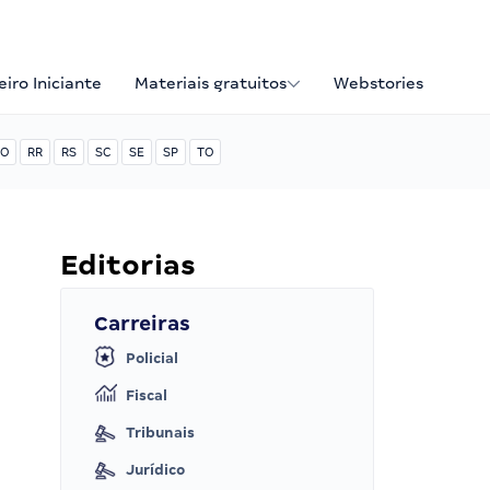
iro Iniciante
Materiais gratuitos
Webstories
O
RR
RS
SC
SE
SP
TO
Editorias
Carreiras
Policial
Fiscal
Tribunais
Jurídico