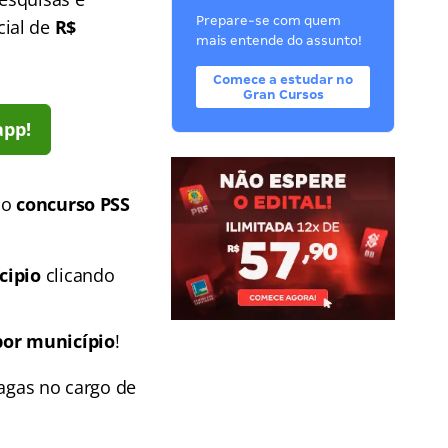
Prepare-se com quem
cial de
R$
mais entende do assunto!
Comece a estudar no
Gran Cursos
app!
do
concurso PSS
cipio
clicando
por município
!
vagas no cargo de