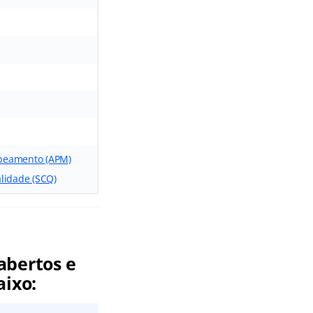
Mapeamento (APM)
alidade (SCQ)
abertos e
aixo: