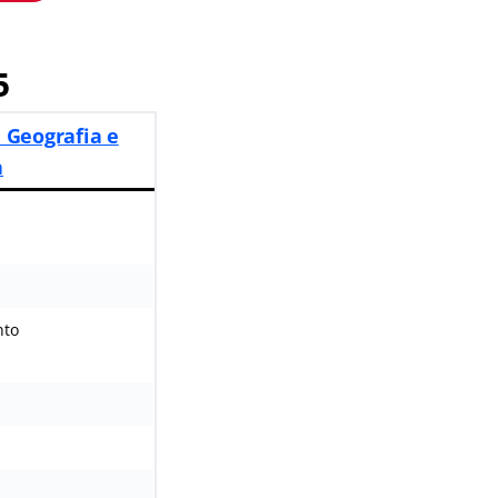
5
e Geografia e
a
nto