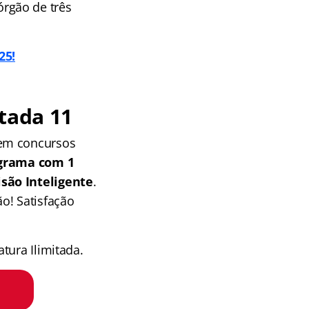
rgão de três
25!
tada 11
 em concursos
grama com 1
isão Inteligente
.
o! Satisfação
tura Ilimitada.