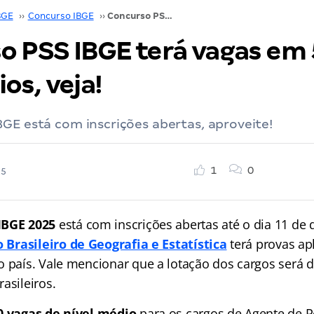
BGE
››
Concurso IBGE
››
Concurso PSS IBGE terá vagas em 530 municípios, veja!
o PSS IBGE terá vagas em
os, veja!
GE está com inscrições abertas, aproveite!
1
0
25
IBGE 2025
está com inscrições abertas até o dia 11 d
o Brasileiro de Geografia e Estatística
terá provas ap
o país. Vale mencionar que a lotação dos cargos será d
asileiros.
0 vagas de nível médio
para os cargos de Agente de P