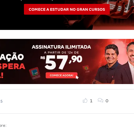
COMECE A ESTUDAR NO GRAN CURSOS
1
0
25
bre: