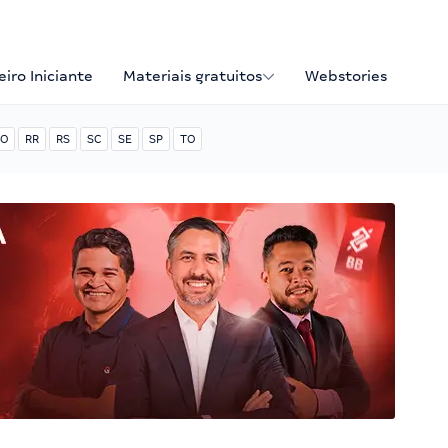
iro Iniciante
Materiais gratuitos
Webstories
O
RR
RS
SC
SE
SP
TO