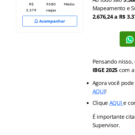
R$
9580
Médio
Mapeamento e Sup
3.379
vagas
2.676,24 a
R$ 3.3
Acompanhar
Pensando nisso, 
IBGE 2025
com a 
Agora você pode 
AQUI
!
Clique
AQUI
e co
É importante cit
Supervisor.