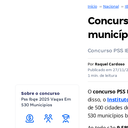
Início
››
Nacional
››
I
Concurs
municípi
Concurso PSS IB
Por
Raquel Cardoso
Publicado em
27/11/
1 min. de leitura
O
concurso PSS 
Sobre o concurso
disso, o
Institut
Pss Ibge 2025 Vagas Em
530 Municipios
de 500 cidades d
530 municípios br
Ao todo são
9.58