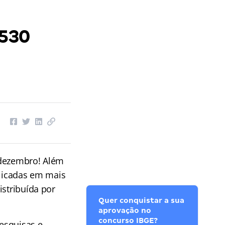
 530
e dezembro! Além
licadas em mais
istribuída por
Quer conquistar a sua
aprovação no
concurso IBGE?
esquisas e