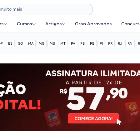
os
Cursos
Artigos
Gran Aprovados
Concurse
DF
ES
GO
MA
MG
MS
MT
PA
PB
PE
PI
PR
RJ
RN
R