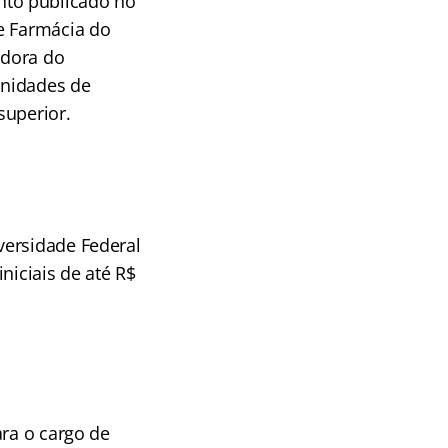
nto publicado no
e Farmácia do
adora do
unidades de
superior.
versidade Federal
niciais de até R$
ara o cargo de