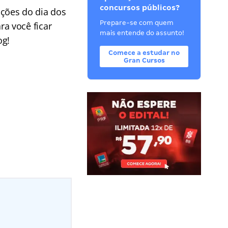
concursos públicos?
ções do dia dos
Prepare-se com quem
a você ficar
mais entende do assunto!
og!
Comece a estudar no
Gran Cursos