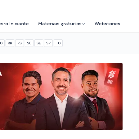
iro Iniciante
Materiais gratuitos
Webstories
O
RR
RS
SC
SE
SP
TO