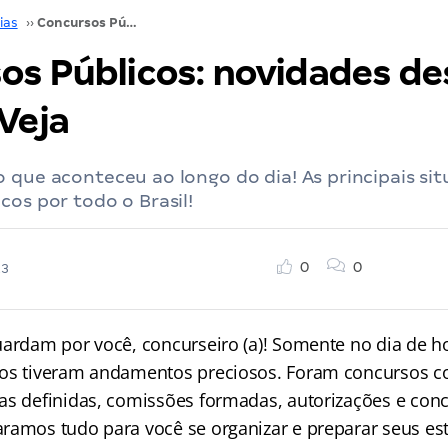
ias
››
Concursos Públicos: novidades desta quarta! Veja
os Públicos: novidades de
Veja
 que aconteceu ao longo do dia! As principais si
cos por todo o Brasil!
0
0
23
uardam por você, concurseiro (a)! Somente no dia de ho
os tiveram andamentos preciosos. Foram concursos c
as definidas, comissões formadas, autorizações e con
ramos tudo para você se organizar e preparar seus es