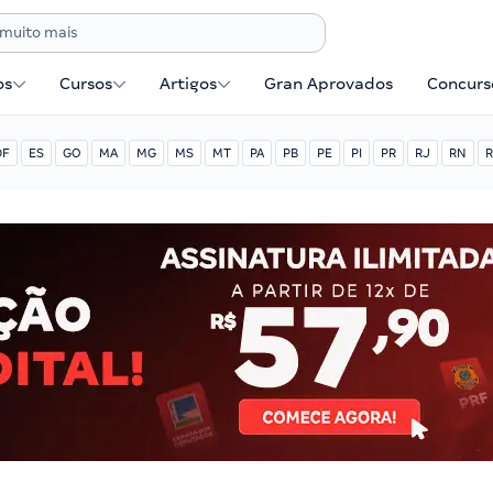
os
Cursos
Artigos
Gran Aprovados
Concurse
DF
ES
GO
MA
MG
MS
MT
PA
PB
PE
PI
PR
RJ
RN
R