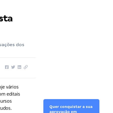
sta
tuações dos
je vários
om editais
cursos
Quer conquistar a sua
tudos.
aprovação em