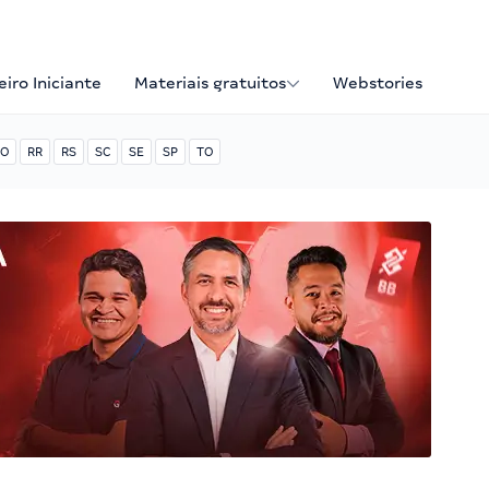
iro Iniciante
Materiais gratuitos
Webstories
O
RR
RS
SC
SE
SP
TO