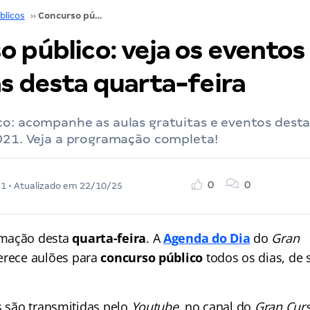
blicos
››
Concurso público: veja os eventos e aulas gratuitas desta quarta-feira
 público: veja os eventos 
as desta quarta-feira
o: acompanhe as aulas gratuitas e eventos desta
2021. Veja a programação completa!
0
0
21
• Atualizado em
22/10/25
amação desta
quarta-feira
. A
Agenda do Dia
do
Gran
erece aulões para
concurso público
todos os dias, de
s são transmitidas pelo
Youtube
, no canal do
Gran Curs