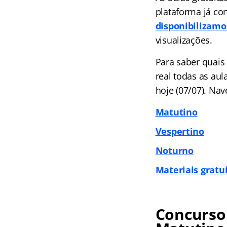
plataforma já co
disponibilizamo
visualizações.
Para saber quais
real todas as au
hoje (07/07). Nav
Matutino
Vespertino
Noturno
Materiais gratu
Concurso 