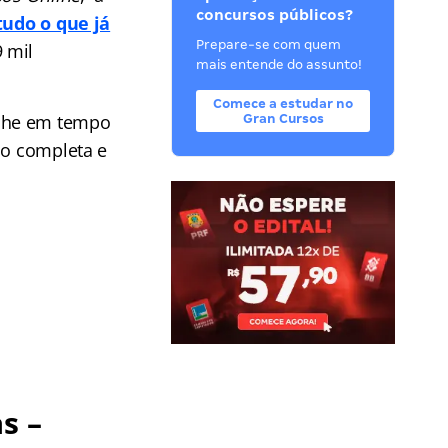
concursos públicos?
tudo o que já
Prepare-se com quem
9 mil
mais entende do assunto!
Comece a estudar no
he em tempo
Gran Cursos
ão completa e
s –