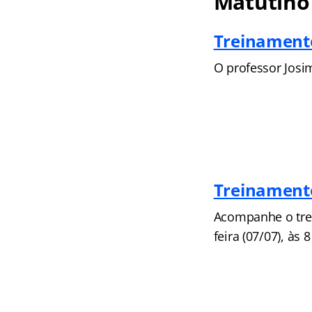
Matutino
Treinament
O professor Josima
Treinamento
Acompanhe o trei
feira (07/07), às 