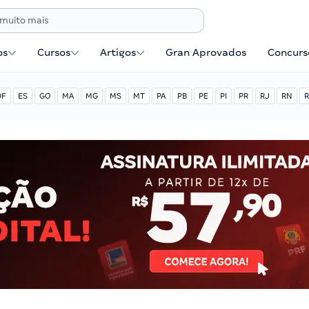
os
Cursos
Artigos
Gran Aprovados
Concurse
DF
ES
GO
MA
MG
MS
MT
PA
PB
PE
PI
PR
RJ
RN
R