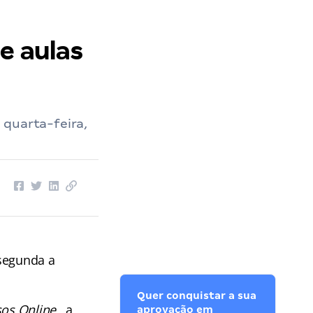
e aulas
 quarta-feira,
 segunda a
Quer conquistar a sua
os Online
, a
aprovação em