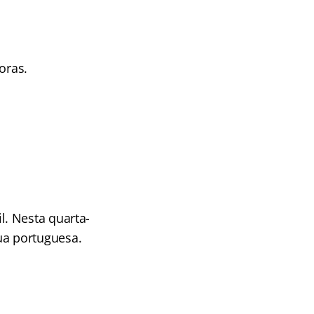
oras.
. Nesta quarta-
gua portuguesa.