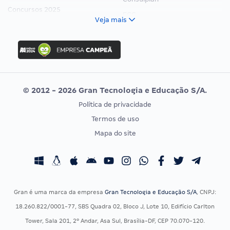
Concursos 2025
FCC
Veja mais
Concurso Nacional Unificado
FGV
Concurso Ibama
Idecan
Concurso MPU
Selecon
Editais publicados
Uniase
© 2012 - 2026 Gran Tecnologia e Educação S/A.
Vunesp
Política de privacidade
CONCURSOS POR PROFISSÃO
EXAME DE ORDEM
Termos de uso
Concursos Administrativos
OAB
Mapa do site
Concursos Educação
Prova OAB
Concursos Fiscais
Calendário OAB
Concursos Jurídicos
Questões OAB
Concursos Militares
Recursos OAB
Gran é uma marca da empresa
Gran Tecnologia e Educação S/A
, CNPJ:
Concursos Policiais
Exame de Ordem
18.260.822/0001-77, SBS Quadra 02, Bloco J, Lote 10, Edifício Carlton
Concursos Saúde
Tower, Sala 201, 2º Andar, Asa Sul, Brasília-DF, CEP 70.070-120.