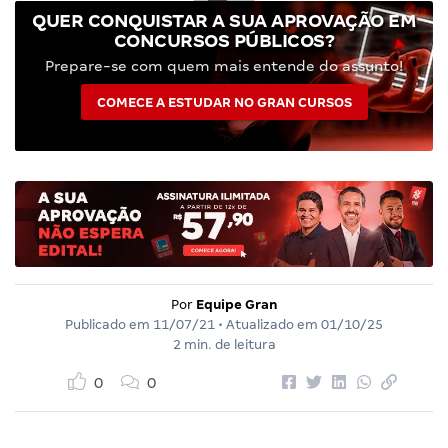
QUER CONQUISTAR A SUA APROVAÇÃO EM
CONCURSOS PÚBLICOS?
Prepare-se com quem mais entende do assunto!
COMECE A ESTUDAR NO GRAN CURSOS
Por
Equipe Gran
Publicado em
11/07/21
• Atualizado em
01/10/25
2 min. de leitura
0
0