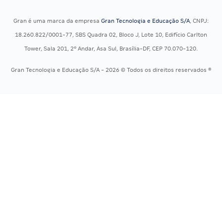
Concursos Jurídicos
Questões OAB
Concursos Militares
Recursos OAB
Gran é uma marca da empresa
Gran Tecnologia e Educação S/A
, CNPJ:
Concursos Policiais
Exame de Ordem
18.260.822/0001-77, SBS Quadra 02, Bloco J, Lote 10, Edifício Carlton
Concursos Saúde
Tower, Sala 201, 2º Andar, Asa Sul, Brasília-DF, CEP 70.070-120.
Concursos Tribunais
Gran Tecnologia e Educação S/A - 2026 © Todos os direitos reservados ®
Residência Multiprofissional