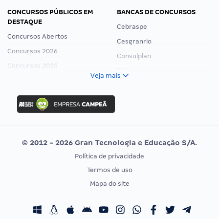
CONCURSOS PÚBLICOS EM
BANCAS DE CONCURSOS
DESTAQUE
Cebraspe
Concursos Abertos
Cesgranrio
Concursos 2026
Consulplan
Concursos 2025
FCC
Veja mais
Concurso Nacional Unificado
FGV
Concurso Ibama
Idecan
Concurso MPU
Selecon
Editais publicados
Uniase
© 2012 - 2026 Gran Tecnologia e Educação S/A.
Vunesp
Política de privacidade
CONCURSOS POR PROFISSÃO
EXAME DE ORDEM
Termos de uso
Concursos Administrativos
OAB
Mapa do site
Concursos Educação
Prova OAB
Concursos Fiscais
Calendário OAB