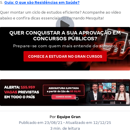
Guia: O que são Residências em Saúde?
Quer montar um ciclo de estudos eficiente? Acompanhe ao vídeo
abaixo e confira dicas essenciais do Fernando Mesquita!
QUER CONQUISTAR A SUA APROVAÇÃO EM
CONCURSOS PÚBLICOS?
Prepare-se com quem mais entende do assunto!
COMECE A ESTUDAR NO GRAN CURSOS
Por
Equipe Gran
Publicado em
23/08/21
• Atualizado em
12/12/25
3 min. de leitura