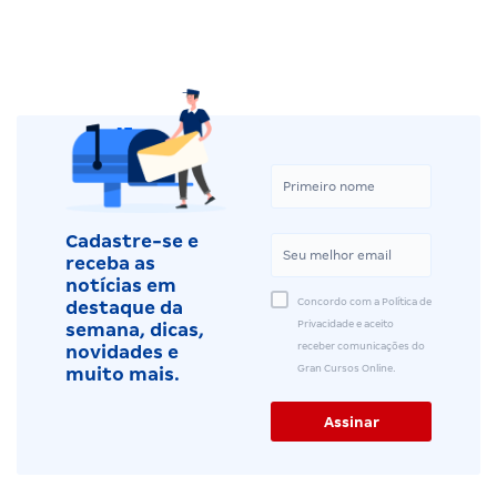
Cadastre-se e
receba as
notícias em
Concordo com a Política de
destaque da
Privacidade e aceito
semana, dicas,
receber comunicações do
novidades e
Gran Cursos Online.
muito mais.