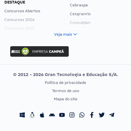
DESTAQUE
Cebraspe
Concursos Abertos
Cesgranrio
Concursos 2026
Consulplan
Concursos 2025
FCC
Veja mais
Concurso Nacional Unificado
FGV
Concurso Ibama
Idecan
Concurso MPU
Selecon
Editais publicados
Uniase
© 2012 - 2026 Gran Tecnologia e Educação S/A.
Vunesp
Política de privacidade
CONCURSOS POR PROFISSÃO
EXAME DE ORDEM
Termos de uso
Concursos Administrativos
OAB
Mapa do site
Concursos Educação
Prova OAB
Concursos Fiscais
Calendário OAB
Concursos Jurídicos
Questões OAB
Concursos Militares
Recursos OAB