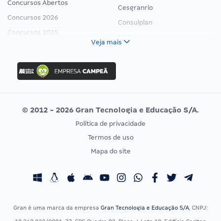
Concursos Abertos
Cesgranrio
Concursos 2026
Consulplan
Concursos 2025
FCC
Veja mais
Concurso Nacional Unificado
FGV
Concurso Ibama
Idecan
Concurso MPU
Selecon
Editais publicados
Uniase
© 2012 - 2026 Gran Tecnologia e Educação S/A.
Vunesp
Política de privacidade
CONCURSOS POR PROFISSÃO
EXAME DE ORDEM
Termos de uso
Concursos Administrativos
OAB
Mapa do site
Concursos Educação
Prova OAB
Concursos Fiscais
Calendário OAB
Concursos Jurídicos
Questões OAB
Concursos Militares
Recursos OAB
Gran é uma marca da empresa
Gran Tecnologia e Educação S/A
, CNPJ:
Concursos Policiais
Exame de Ordem