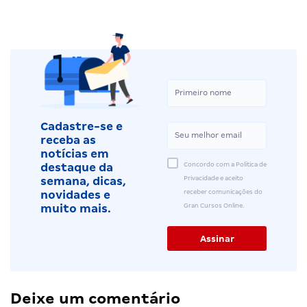
Cadastre-se e
receba as
notícias em
Concordo com a Política de
destaque da
Privacidade e aceito
semana, dicas,
receber comunicações do
novidades e
Gran Cursos Online.
muito mais.
Deixe um comentário