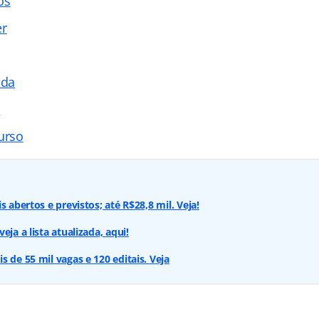
os
er
ada
s
urso
s abertos e previstos; até R$28,8 mil. Veja!
eja a lista atualizada, aqui!
 de 55 mil vagas e 120 editais. Veja