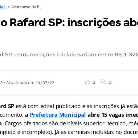
ias
››
Concurso Rafard SP: inscrições abertas. VEJA!
 Rafard SP: inscrições ab
 SP: remunerações iniciais variam entre R$ 1.32
2
0
23
• Atualizado em
14/07/23
rd SP
está com edital publicado e as inscrições já estã
ocumento,
a
Prefeitura Municipal
abre 15 vagas imed
a
. Cargos ofertados são de níveis superior, técnico, mé
pleto e incompleto). Já as carreiras incluídas no doc