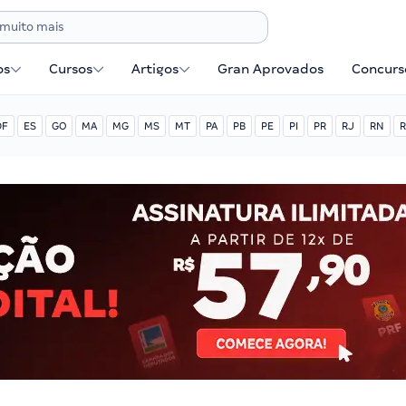
os
Cursos
Artigos
Gran Aprovados
Concurse
DF
ES
GO
MA
MG
MS
MT
PA
PB
PE
PI
PR
RJ
RN
R