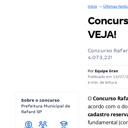
Início
››
Últimas Notíc
Concurso
VEJA!
Concurso Rafard
4.073,22!
Por
Equipe Gran
Publicado em
13/07/
6 min. de leitura
O
Concurso Rafa
Sobre o concurso
acordo com o d
Prefeitura Municipal de
Rafard SP
cadastro reserv
fundamental (com