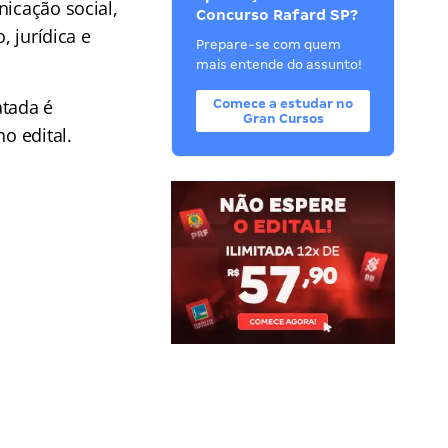
nicação social,
Concurso Rafard SP?
, jurídica e
Prepare-se com quem
mais entende do assunto!
atada é
Comece a estudar no
Gran Cursos
o edital.