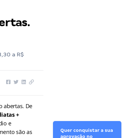
ertas.
8,30 a R$
o abertas. De
iatas +
dio e
Quer conquistar a sua
umento são as
aprovação no