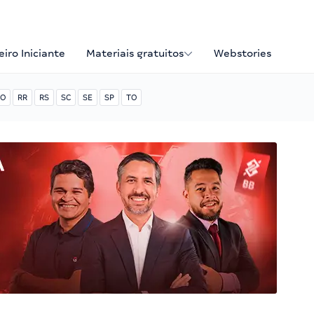
iro Iniciante
Materiais gratuitos
Webstories
O
RR
RS
SC
SE
SP
TO