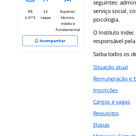
seguintes: admin
serviço social, c
R$
15
Superior,
4.073
vagas
técnico,
psicologia.
médio e
fundamental
O Instituto Inde
responsável pela 
Acompanhar
Saiba todos os 
Situação atual
Remuneração e b
Inscrições
Cargos e vagas
Requisitos
Etapas