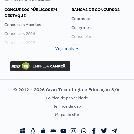
CONCURSOS PÚBLICOS EM
BANCAS DE CONCURSOS
DESTAQUE
Cebraspe
Concursos Abertos
Cesgranrio
Concursos 2026
Consulplan
Concursos 2025
FCC
Veja mais
Concurso Nacional Unificado
FGV
Concurso Ibama
Idecan
Concurso MPU
Selecon
Editais publicados
Uniase
© 2012 - 2026 Gran Tecnologia e Educação S/A.
Vunesp
Política de privacidade
CONCURSOS POR PROFISSÃO
EXAME DE ORDEM
Termos de uso
Concursos Administrativos
OAB
Mapa do site
Concursos Educação
Prova OAB
Concursos Fiscais
Calendário OAB