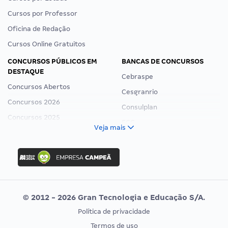
Cursos por Professor
Oficina de Redação
Cursos Online Gratuitos
CONCURSOS PÚBLICOS EM
BANCAS DE CONCURSOS
DESTAQUE
Cebraspe
Concursos Abertos
Cesgranrio
Concursos 2026
Consulplan
Concursos 2025
FCC
Veja mais
Concurso Nacional Unificado
FGV
Concurso Ibama
Idecan
Concurso MPU
Selecon
Editais publicados
Uniase
© 2012 - 2026 Gran Tecnologia e Educação S/A.
Vunesp
Política de privacidade
CONCURSOS POR PROFISSÃO
EXAME DE ORDEM
Termos de uso