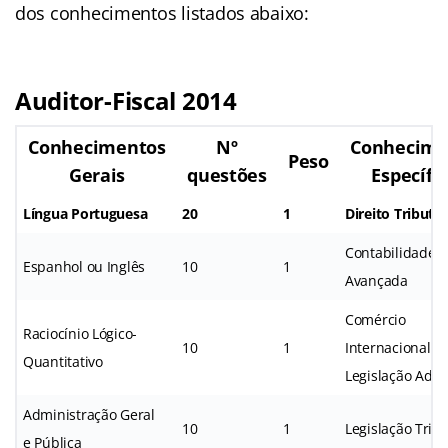
dos conhecimentos listados abaixo:
Auditor-Fiscal 2014
Conhecimentos
Nº
Conhecime
Peso
Gerais
questões
Específi
Língua Portuguesa
20
1
Direito Tributár
Contabilidade G
Espanhol ou Inglês
10
1
Avançada
Comércio
Raciocínio Lógico-
10
1
Internacional e
Quantitativo
Legislação Adu
Administração Geral
10
1
Legislação Tribu
e Pública