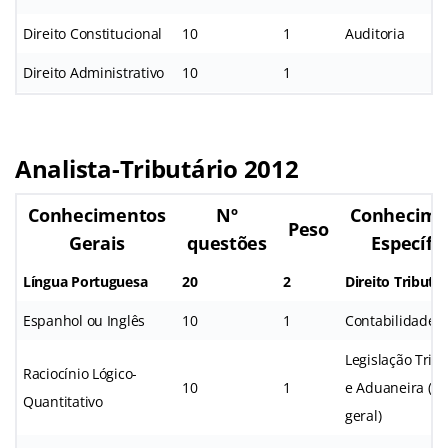
Direito Constitucional
10
1
Auditoria
Direito Administrativo
10
1
Analista-Tributário 2012
Conhecimentos
Nº
Conhecime
Peso
Gerais
questões
Específi
Língua Portuguesa
20
2
Direito Tributár
Espanhol ou Inglês
10
1
Contabilidade G
Legislação Tribu
Raciocínio Lógico-
10
1
e Aduaneira (Ár
Quantitativo
geral)