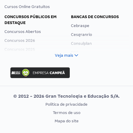
Cursos Online Gratuitos
CONCURSOS PÚBLICOS EM
BANCAS DE CONCURSOS
DESTAQUE
Cebraspe
Concursos Abertos
Cesgranrio
Concursos 2026
Consulplan
Concursos 2025
FCC
Veja mais
Concurso Nacional Unificado
FGV
Concurso Ibama
Idecan
Concurso MPU
Selecon
Editais publicados
Uniase
© 2012 - 2026 Gran Tecnologia e Educação S/A.
Vunesp
Política de privacidade
CONCURSOS POR PROFISSÃO
EXAME DE ORDEM
Termos de uso
Concursos Administrativos
OAB
Mapa do site
Concursos Educação
Prova OAB