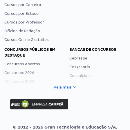
Cursos por Carreira
Cursos por Estado
Cursos por Professor
Oficina de Redação
Cursos Online Gratuitos
CONCURSOS PÚBLICOS EM
BANCAS DE CONCURSOS
DESTAQUE
Cebraspe
Concursos Abertos
Cesgranrio
Concursos 2026
Consulplan
Concursos 2025
FCC
Veja mais
Concurso Nacional Unificado
FGV
Concurso Ibama
Idecan
Concurso MPU
Selecon
Editais publicados
Uniase
© 2012 - 2026 Gran Tecnologia e Educação S/A.
Vunesp