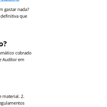
em gastar nada?
definitiva que
o?
ramático cobrado
e Auditor em
 material. 2.
 regulamentos