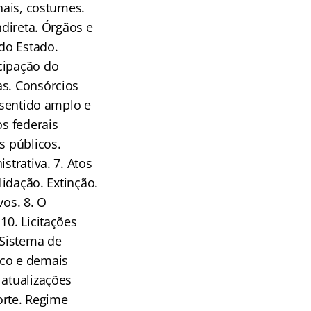
nais, costumes.
ndireta. Órgãos e
 do Estado.
cipação do
as. Consórcios
 sentido amplo e
os federais
s públicos.
strativa. 7. Atos
lidação. Extinção.
vos. 8. O
10. Licitações
 Sistema de
ico e demais
 atualizações
orte. Regime