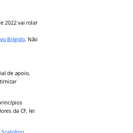
e 2022 vai rolar
vo Brígido
. Não
ial de apoio,
timizar
princípios
ores da CF, lei
 Scatolino