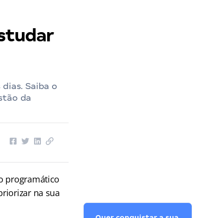
estudar
dias. Saiba o
stão da
o programático
priorizar na sua
Quer conquistar a sua