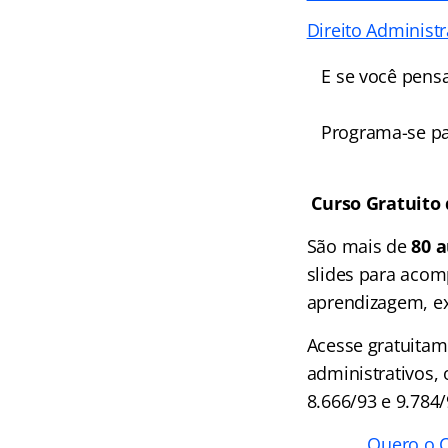
Direito Administ
E se você pensa
Programa-se p
Curso Gratuito 
São mais de
80 a
slides para acom
aprendizagem, ex
Acesse gratuitame
administrativos, 
8.666/93 e 9.784/
Quero o C