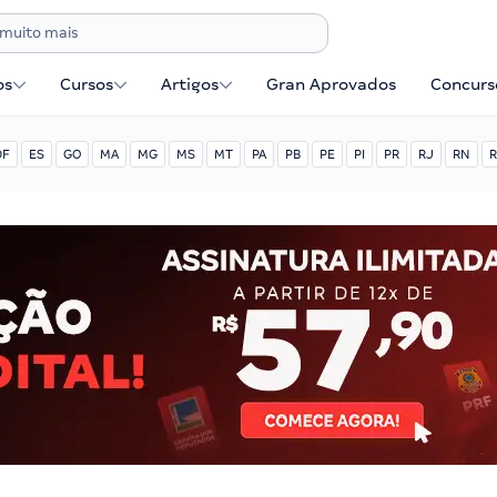
os
Cursos
Artigos
Gran Aprovados
Concurse
DF
ES
GO
MA
MG
MS
MT
PA
PB
PE
PI
PR
RJ
RN
R