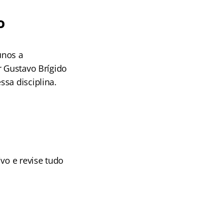
o
unos a
r Gustavo Brígido
sa disciplina.
vo e revise tudo