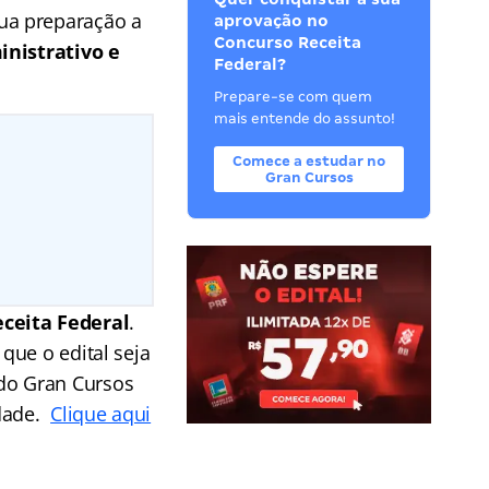
ua preparação a
aprovação no
Concurso Receita
inistrativo e
Federal?
Prepare-se com quem
mais entende do assunto!
Comece a estudar no
Gran Cursos
ceita Federal
.
que o edital seja
do Gran Cursos
idade.
Clique aqui