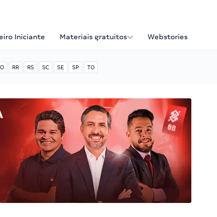
iro Iniciante
Materiais gratuitos
Webstories
O
RR
RS
SC
SE
SP
TO