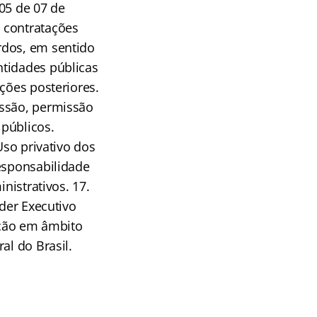
05 de 07 de
 contratações
rdos, em sentido
ntidades públicas
ções posteriores.
essão, permissão
 públicos.
Uso privativo dos
Responsabilidade
nistrativos. 17.
oder Executivo
mação em âmbito
al do Brasil.