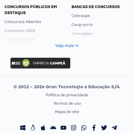
CONCURSOS PÚBLICOS EM
BANCAS DE CONCURSOS
DESTAQUE
Cebraspe
Concursos Abertos
Cesgranrio
Concursos 2026
Consulplan
Concursos 2025
FCC
Veja mais
Concurso Nacional Unificado
FGV
Concurso Ibama
Idecan
Concurso MPU
Selecon
Editais publicados
Uniase
© 2012 - 2026 Gran Tecnologia e Educação S/A.
Vunesp
Política de privacidade
CONCURSOS POR PROFISSÃO
EXAME DE ORDEM
Termos de uso
Concursos Administrativos
OAB
Mapa do site
Concursos Educação
Prova OAB
Concursos Fiscais
Calendário OAB
Concursos Jurídicos
Questões OAB