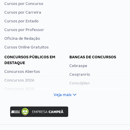
Cursos por Concurso
Cursos por Carreira
Cursos por Estado
Cursos por Professor
Oficina de Redação
Cursos Online Gratuitos
CONCURSOS PÚBLICOS EM
BANCAS DE CONCURSOS
DESTAQUE
Cebraspe
Concursos Abertos
Cesgranrio
Concursos 2026
Consulplan
Concursos 2025
FCC
Veja mais
Concurso Nacional Unificado
FGV
Concurso Ibama
Idecan
Concurso MPU
Selecon
Editais publicados
Uniase