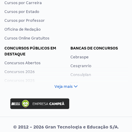
Cursos por Carreira
Cursos por Estado
Cursos por Professor
Oficina de Redação
Cursos Online Gratuitos
CONCURSOS PÚBLICOS EM
BANCAS DE CONCURSOS
DESTAQUE
Cebraspe
Concursos Abertos
Cesgranrio
Concursos 2026
Consulplan
Concursos 2025
FCC
Veja mais
Concurso Nacional Unificado
FGV
Concurso Ibama
Idecan
Concurso MPU
Selecon
Editais publicados
Uniase
© 2012 - 2026 Gran Tecnologia e Educação S/A.
Vunesp