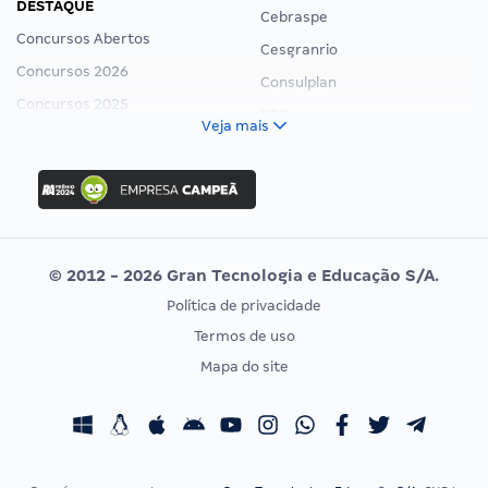
DESTAQUE
Cebraspe
Concursos Abertos
Cesgranrio
Concursos 2026
Consulplan
Concursos 2025
FCC
Veja mais
Concurso Nacional Unificado
FGV
Concurso Ibama
Idecan
Concurso MPU
Selecon
Editais publicados
Uniase
© 2012 - 2026 Gran Tecnologia e Educação S/A.
Vunesp
Política de privacidade
CONCURSOS POR PROFISSÃO
EXAME DE ORDEM
Termos de uso
Concursos Administrativos
OAB
Mapa do site
Concursos Educação
Prova OAB
Concursos Fiscais
Calendário OAB
Concursos Jurídicos
Questões OAB
Concursos Militares
Recursos OAB