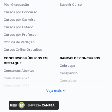
Pós-Graduação
Sugerir Curso
Cursos por Concurso
Cursos por Carreira
Cursos por Estado
Cursos por Professor
Oficina de Redação
Cursos Online Gratuitos
CONCURSOS PÚBLICOS EM
BANCAS DE CONCURSOS
DESTAQUE
Cebraspe
Concursos Abertos
Cesgranrio
Concursos 2026
Consulplan
Concursos 2025
FCC
Veja mais
Concurso Nacional Unificado
FGV
Concurso Ibama
Idecan
Concurso MPU
Selecon