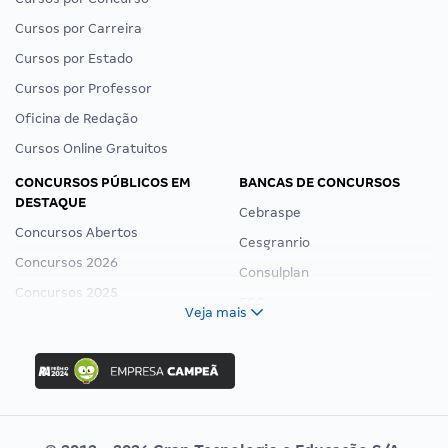
Cursos por Carreira
Cursos por Estado
Cursos por Professor
Oficina de Redação
Cursos Online Gratuitos
CONCURSOS PÚBLICOS EM
BANCAS DE CONCURSOS
DESTAQUE
Cebraspe
Concursos Abertos
Cesgranrio
Concursos 2026
Consulplan
Concursos 2025
FCC
Veja mais
Concurso Nacional Unificado
FGV
Concurso Ibama
Idecan
Concurso MPU
Selecon
Editais publicados
Uniase