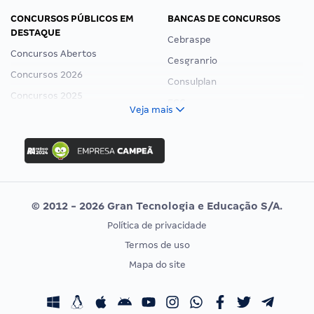
CONCURSOS PÚBLICOS EM
BANCAS DE CONCURSOS
DESTAQUE
Cebraspe
Concursos Abertos
Cesgranrio
Concursos 2026
Consulplan
Concursos 2025
FCC
Veja mais
Concurso Nacional Unificado
FGV
Concurso Ibama
Idecan
Concurso MPU
Selecon
Editais publicados
Uniase
© 2012 - 2026 Gran Tecnologia e Educação S/A.
Vunesp
Política de privacidade
CONCURSOS POR PROFISSÃO
EXAME DE ORDEM
Termos de uso
Concursos Administrativos
OAB
Mapa do site
Concursos Educação
Prova OAB
Concursos Fiscais
Calendário OAB