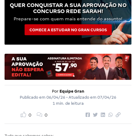
QUER CONQUISTAR A SUA APROVAÇÃO NO
CONCURSO REDE SARAH!
Prepare-se com quem mais entende do assunto!
COMECE A ESTUDAR NO GRAN CURSOS
Por
Equipe Gran
Publicado em
06/04/26
• Atualizado em
07/04/26
1 min. de leitura
0
0
Tudo que sabemos sobre: