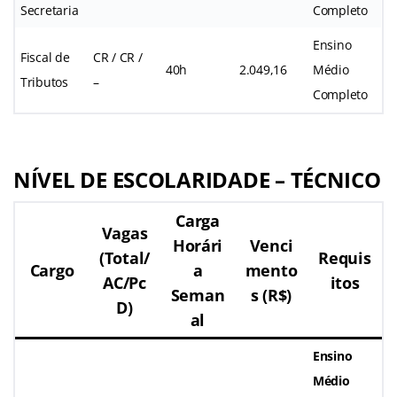
Secretaria
Completo
Ensino
Fiscal de
CR / CR /
40h
2.049,16
Médio
Tributos
–
Completo
NÍVEL DE ESCOLARIDADE – TÉCNICO
Carga
Vagas
Horári
Venci
(Total/
Requis
Cargo
a
mento
AC/Pc
itos
Seman
s (R$)
D)
al
Ensino
Médio