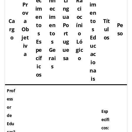
ec
nh
Lí
Ra
Pr
im
im
ec
ng
ci
ov
en
en
im
ua
oc
Ca
a
to
Tít
to
en
Po
íni
Pe
rg
Ob
s
ul
s
to
rt
o
so
o
jet
Ed
os
Es
s
ug
Ló
iv
uc
pe
Ge
ue
gic
a
ac
cíf
rai
sa
o
io
ic
s
na
os
is
Prof
ess
or
Esp
de
ecífi
Edu
cos:
caçã