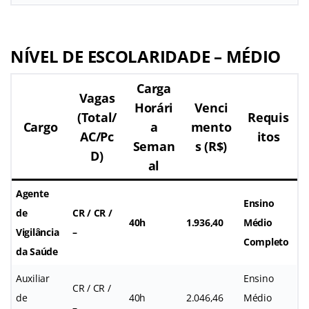
NÍVEL DE ESCOLARIDADE – MÉDIO
Carga
Vagas
Horári
Venci
(Total/
Requis
Cargo
a
mento
AC/Pc
itos
Seman
s (R$)
D)
al
Agente
Ensino
de
CR / CR /
40h
1.936,40
Médio
Vigilância
–
Completo
da Saúde
Auxiliar
Ensino
CR / CR /
de
40h
2.046,46
Médio
–