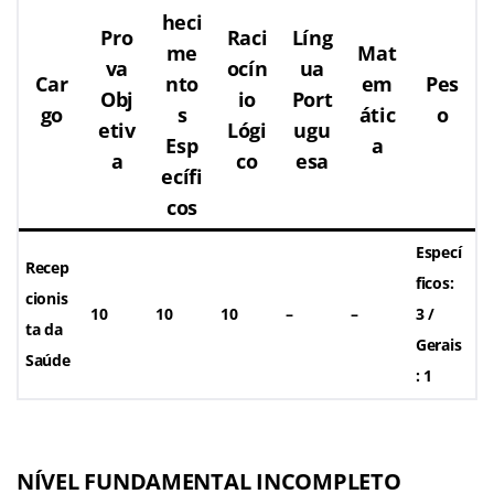
heci
Pro
Raci
Líng
me
Mat
va
ocín
ua
Car
nto
em
Pes
Obj
io
Port
go
s
átic
o
etiv
Lógi
ugu
Esp
a
a
co
esa
ecífi
cos
Especí
Recep
ficos:
cionis
10
10
10
–
–
3 /
ta da
Gerais
Saúde
: 1
NÍVEL FUNDAMENTAL INCOMPLETO