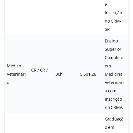
e
Inscrição
no CRM-
SP.
Ensino
Superior
Completo
Médico
em
CR / CR /
Veterinári
30h
5.501,26
Medicina
–
o
Veterinári
a com
Inscrição
no CRMV.
Graduaçã
o em