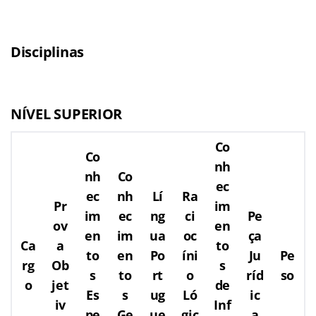
Disciplinas
NÍVEL SUPERIOR
Co
Co
nh
nh
Co
ec
ec
nh
Lí
Ra
Pr
im
im
ec
ng
ci
Pe
ov
en
en
im
ua
oc
ça
Ca
a
to
to
en
Po
íni
Ju
Pe
rg
Ob
s
s
to
rt
o
ríd
so
o
jet
de
Es
s
ug
Ló
ic
iv
Inf
pe
Ge
ue
gic
a