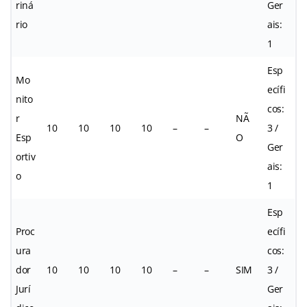
riná
Ger
rio
ais:
1
Esp
Mo
ecífi
nito
cos:
r
NÃ
10
10
10
10
–
–
3 /
Esp
O
Ger
ortiv
ais:
o
1
Esp
Proc
ecífi
ura
cos:
dor
10
10
10
10
–
–
SIM
3 /
Jurí
Ger