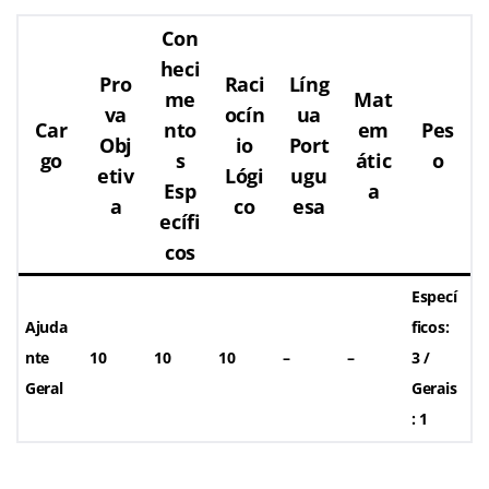
Con
heci
Pro
Raci
Líng
me
Mat
va
ocín
ua
Car
nto
em
Pes
Obj
io
Port
go
s
átic
o
etiv
Lógi
ugu
Esp
a
a
co
esa
ecífi
cos
Especí
Ajuda
ficos:
nte
10
10
10
–
–
3 /
Geral
Gerais
: 1