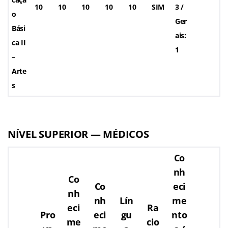
10
10
10
10
10
SIM
3 /
o
Ger
Bási
ais:
ca II
1
–
Arte
s
NÍVEL SUPERIOR — MÉDICOS
Co
nh
Co
Co
eci
nh
nh
Lín
me
eci
Ra
Pro
eci
gu
nto
me
cio