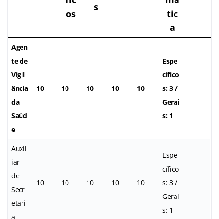
s
os
tic
a
Agen
te de
Espe
Vigil
cífico
ância
10
10
10
10
10
s: 3 /
da
Gerai
Saúd
s: 1
e
Auxil
Espe
iar
cífico
de
10
10
10
10
10
s: 3 /
Secr
Gerai
etari
s: 1
a