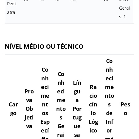
Pedi
Gerai
atra
s: 1
NÍVEL MÉDIO OU TÉCNICO
Co
Co
nh
Co
nh
eci
nh
Lín
eci
Ra
me
Pro
eci
gu
me
cio
nto
va
me
a
Car
nt
cín
s
Pes
Ob
nto
Por
go
os
io
de
o
jeti
s
tug
Esp
Lóg
Inf
va
Ge
ue
ecí
ico
or
rai
sa
fic
má