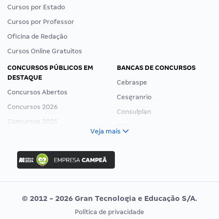
Cursos por Estado
Cursos por Professor
Oficina de Redação
Cursos Online Gratuitos
CONCURSOS PÚBLICOS EM
BANCAS DE CONCURSOS
DESTAQUE
Cebraspe
Concursos Abertos
Cesgranrio
Concursos 2026
Consulplan
Concursos 2025
FCC
Veja mais
Concurso Nacional Unificado
FGV
Concurso Ibama
Idecan
Concurso MPU
Selecon
Editais publicados
Uniase
© 2012 - 2026 Gran Tecnologia e Educação S/A.
Vunesp
Política de privacidade
CONCURSOS POR PROFISSÃO
EXAME DE ORDEM