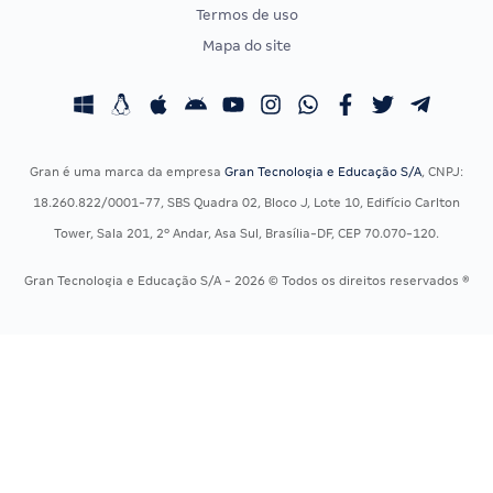
Termos de uso
Concursos Administrativos
OAB
Mapa do site
Concursos Educação
Prova OAB
Concursos Fiscais
Calendário OAB
Concursos Jurídicos
Questões OAB
Concursos Militares
Recursos OAB
Gran é uma marca da empresa
Gran Tecnologia e Educação S/A
, CNPJ:
Concursos Policiais
Exame de Ordem
18.260.822/0001-77, SBS Quadra 02, Bloco J, Lote 10, Edifício Carlton
Concursos Saúde
Tower, Sala 201, 2º Andar, Asa Sul, Brasília-DF, CEP 70.070-120.
Concursos Tribunais
Gran Tecnologia e Educação S/A - 2026 © Todos os direitos reservados ®
Residência Multiprofissional