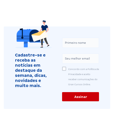
Cadastre-se e
receba as
notícias em
Concordo com a Política de
destaque da
Privacidade e aceito
semana, dicas,
receber comunicações do
novidades e
Gran Cursos Online.
muito mais.