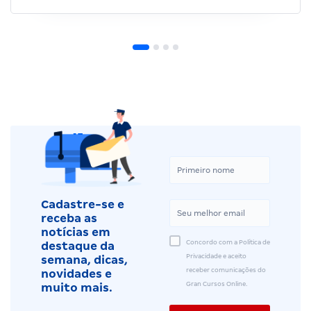
Cadastre-se e
receba as
notícias em
Concordo com a Política de
destaque da
Privacidade e aceito
semana, dicas,
receber comunicações do
novidades e
Gran Cursos Online.
muito mais.