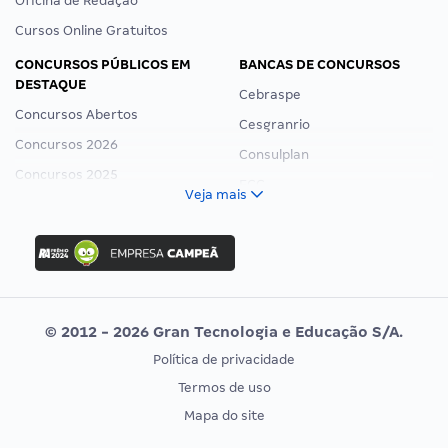
Oficina de Redação
Cursos Online Gratuitos
CONCURSOS PÚBLICOS EM
BANCAS DE CONCURSOS
DESTAQUE
Cebraspe
Concursos Abertos
Cesgranrio
Concursos 2026
Consulplan
Concursos 2025
FCC
Veja mais
Concurso Nacional Unificado
FGV
Concurso Ibama
Idecan
Concurso MPU
Selecon
Editais publicados
Uniase
© 2012 - 2026 Gran Tecnologia e Educação S/A.
Vunesp
Política de privacidade
CONCURSOS POR PROFISSÃO
EXAME DE ORDEM
Termos de uso
Concursos Administrativos
OAB
Mapa do site
Concursos Educação
Prova OAB