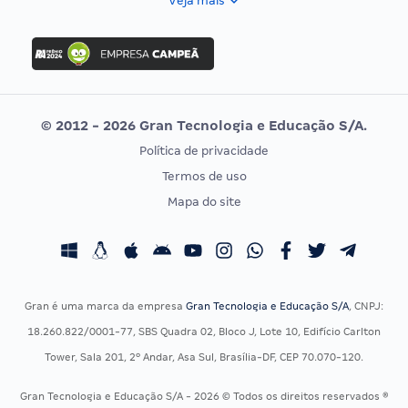
Veja mais
Concurso Nacional Unificado
FGV
Concurso Ibama
Idecan
Concurso MPU
Selecon
Editais publicados
Uniase
© 2012 - 2026 Gran Tecnologia e Educação S/A.
Vunesp
Política de privacidade
CONCURSOS POR PROFISSÃO
EXAME DE ORDEM
Termos de uso
Concursos Administrativos
OAB
Mapa do site
Concursos Educação
Prova OAB
Concursos Fiscais
Calendário OAB
Concursos Jurídicos
Questões OAB
Concursos Militares
Recursos OAB
Gran é uma marca da empresa
Gran Tecnologia e Educação S/A
, CNPJ:
Concursos Policiais
Exame de Ordem
18.260.822/0001-77, SBS Quadra 02, Bloco J, Lote 10, Edifício Carlton
Concursos Saúde
Tower, Sala 201, 2º Andar, Asa Sul, Brasília-DF, CEP 70.070-120.
Concursos Tribunais
Gran Tecnologia e Educação S/A - 2026 © Todos os direitos reservados ®
Residência Multiprofissional