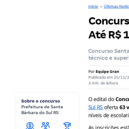
Início
››
Últimas Notíc
Concurs
Até R$ 1
Concurso Santa 
técnico e super
Por
Equipe Gran
Publicado em
25/11/
3 min. de leitura
O edital do
Concu
Sobre o concurso
Sul RS
oferta
63 
Prefeitura de Santa
Bárbara do Sul RS
níveis de escolar
As inscrições es