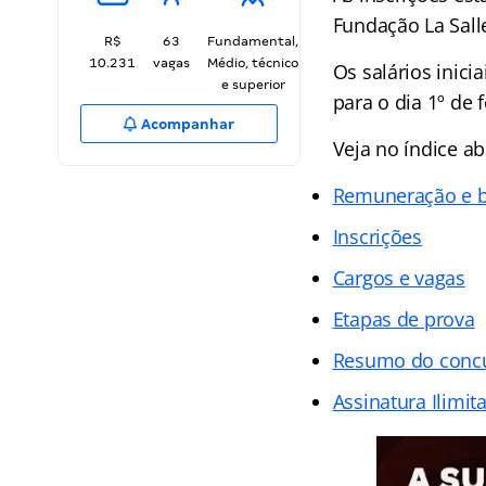
Fundação La Salle
R$
63
Fundamental,
10.231
vagas
Médio, técnico
Os salários inici
e superior
para o dia 1º de 
Acompanhar
Veja no
índice
ab
Remuneração e b
Inscrições
Cargos e vagas
Etapas de prova
Resumo do conc
Assinatura Ilimit