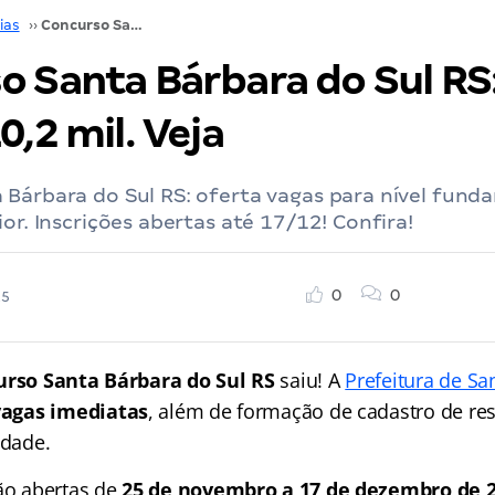
ias
››
Concurso Santa Bárbara do Sul RS: SAIU! Até R$ 10,2 mil. Veja
o Santa Bárbara do Sul RS:
0,2 mil. Veja
Bárbara do Sul RS: oferta vagas para nível fund
ior. Inscrições abertas até 17/12! Confira!
0
0
25
rso Santa Bárbara do Sul RS
saiu! A
Prefeitura de Sa
vagas imediatas
, além de formação de cadastro de re
idade.
tão abertas de
25 de novembro a 17 de dezembro de 