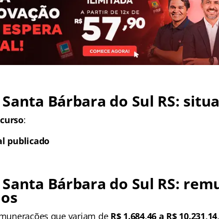
Santa Bárbara do Sul RS: situ
ncurso
:
al publicado
 Santa Bárbara do Sul RS: re
ios
remunerações que variam de
R$ 1.684,46 a R$ 10.231,14