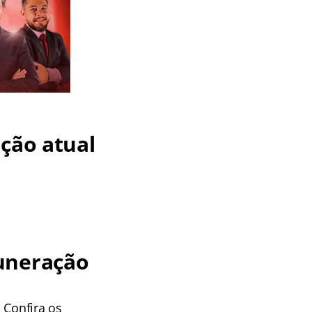
ação atual
muneração
. Confira os