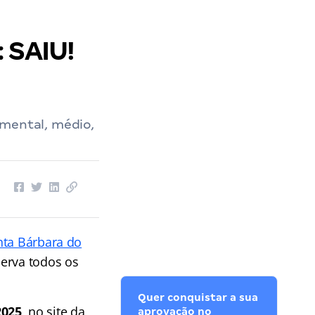
 SAIU!
amental, médio,
nta Bárbara do
serva todos os
Quer conquistar a sua
2025
, no site da
aprovação no