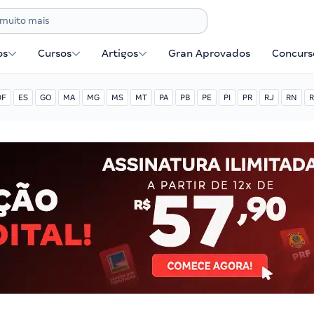
os
Cursos
Artigos
Gran Aprovados
Concurse
DF
ES
GO
MA
MG
MS
MT
PA
PB
PE
PI
PR
RJ
RN
R