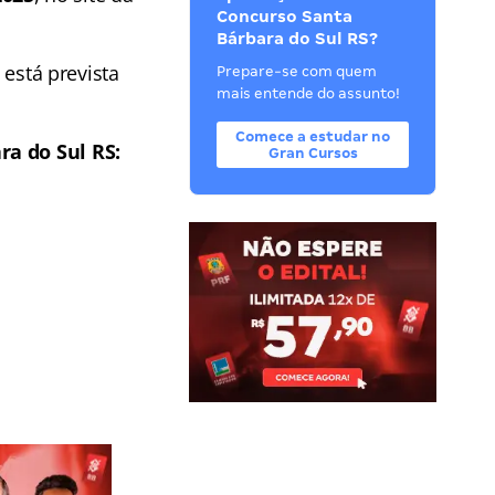
Concurso Santa
Bárbara do Sul RS?
 está prevista
Prepare-se com quem
mais entende do assunto!
Comece a estudar no
a do Sul RS:
Gran Cursos