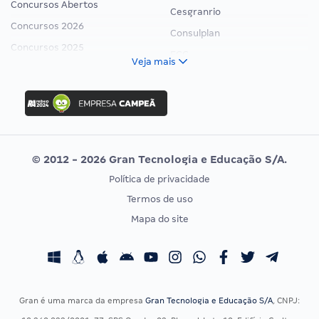
Concursos Abertos
Cesgranrio
Concursos 2026
Consulplan
Concursos 2025
FCC
Veja mais
Concurso Nacional Unificado
FGV
Concurso Ibama
Idecan
Concurso MPU
Selecon
Editais publicados
Uniase
© 2012 - 2026 Gran Tecnologia e Educação S/A.
Vunesp
Política de privacidade
CONCURSOS POR PROFISSÃO
EXAME DE ORDEM
Termos de uso
Concursos Administrativos
OAB
Mapa do site
Concursos Educação
Prova OAB
Concursos Fiscais
Calendário OAB
Concursos Jurídicos
Questões OAB
Concursos Militares
Recursos OAB
Gran é uma marca da empresa
Gran Tecnologia e Educação S/A
, CNPJ:
Concursos Policiais
Exame de Ordem